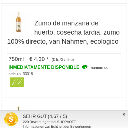
Zumo de manzana de
huerto, cosecha tardia, zumo
100% directo, van Nahmen, ecologico
750ml € 4,30 *
(€ 5,73 / litro)
INMEDIATAMENTE DISPONIBLE
numero de
articulo: 33018
×
Zumo de uva Pinot Noir rojo
(4.67 / 5)
SEHR GUT
220
Bewertungen bei SHOPVOTE
(100% zumo directo), van
Informationen zur Echtheit der Bewertungen