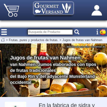
>
Frutas, pures y productos de frutas.
>
Jugos de frutas van Nahmen
derechos de autor foto: vannahmen.de
Jugos de frutas van Nahmen
van Nahmen: zumos elaborados con tipos
de frutas tradicionales
del Bajo Rin y del adyacente Munsterland
occidental
En la fabrica de sidra y