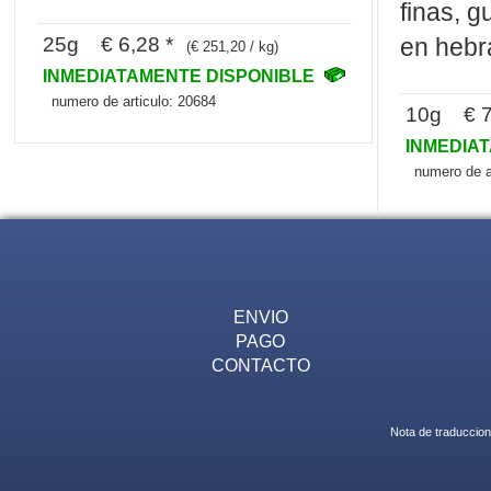
finas, g
25g € 6,28 *
en hebr
(€ 251,20 / kg)
INMEDIATAMENTE DISPONIBLE
numero de articulo: 20684
10g € 7
INMEDIA
numero de a
ENVIO
PAGO
CONTACTO
Nota de traduccion