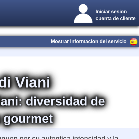
Iniciar sesion
cuenta de cliente
Mostrar informacion del servicio
di Viani
iani: diversidad de
a gourmet
nguen por su autentica intensidad y la