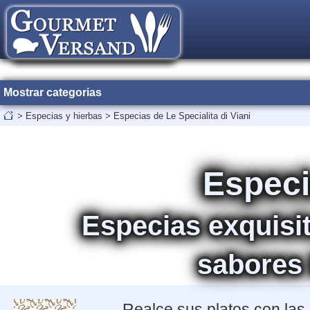
Mostrar categorias
>
Especias y hierbas
>
Especias de Le Specialita di Viani
Especi
Especias exquisit
sabores 
Realce sus platos con las 