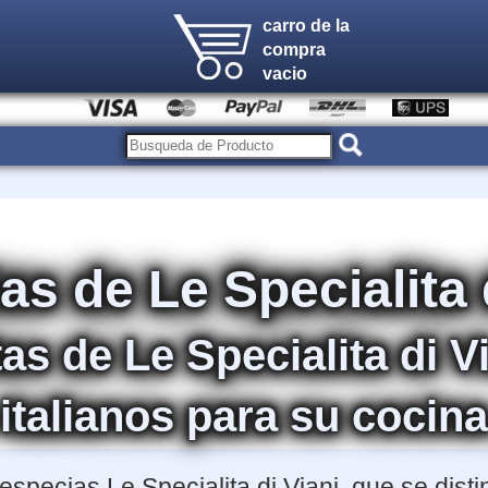
carro de la
compra
vacio
as de Le Specialita 
as de Le Specialita di V
italianos para su cocin
especias Le Specialita di Viani, que se disti