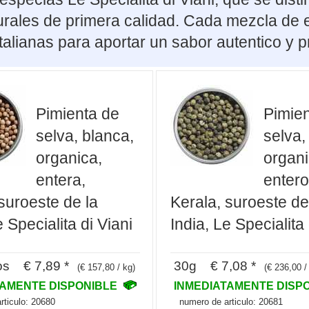
urales de primera calidad. Cada mezcla de e
italianas para aportar un sabor autentico y
Pimienta de
Pimien
selva, blanca,
selva,
organica,
organi
entera,
entero
suroeste de la
Kerala, suroeste de
e Specialita di Viani
India, Le Specialita 
os € 7,89 *
30g € 7,08 *
(€ 157,80 / kg)
(€ 236,00 /
TAMENTE DISPONIBLE
INMEDIATAMENTE DISP
rticulo: 20680
numero de articulo: 20681