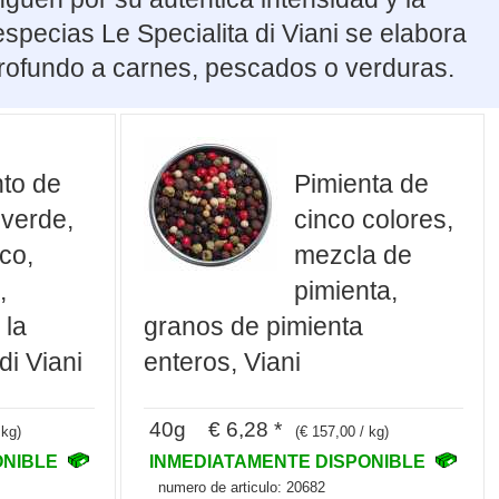
specias Le Specialita di Viani se elabora
 profundo a carnes, pescados o verduras.
to de
Pimienta de
 verde,
cinco colores,
co,
mezcla de
,
pimienta,
 la
granos de pimienta
di Viani
enteros, Viani
40g € 6,28 *
 kg)
(€ 157,00 / kg)
ONIBLE
INMEDIATAMENTE DISPONIBLE
numero de articulo: 20682