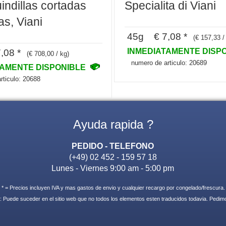
uindillas cortadas
Specialita di Viani
as, Viani
45g € 7,08 *
(€ 157,33 /
INMEDIATAMENTE DISP
,08 *
(€ 708,00 / kg)
numero de articulo: 20689
TAMENTE DISPONIBLE
rticulo: 20688
Ayuda rapida ?
PEDIDO - TELEFONO
(+49) 02 452 - 159 57 18
Lunes - Viernes 9:00 am - 5:00 pm
* = Precios incluyen IVA y mas gastos de envio y cualquier recargo por congelado/frescura.
: Puede suceder en el sitio web que no todos los elementos esten traducidos todavia. Pedi