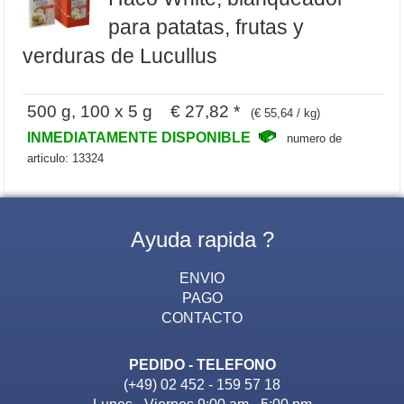
para patatas, frutas y
verduras de Lucullus
500 g, 100 x 5 g € 27,82 *
(€ 55,64 / kg)
INMEDIATAMENTE DISPONIBLE
numero de
articulo: 13324
Ayuda rapida ?
ENVIO
PAGO
CONTACTO
PEDIDO - TELEFONO
(+49) 02 452 - 159 57 18
Lunes - Viernes 9:00 am - 5:00 pm