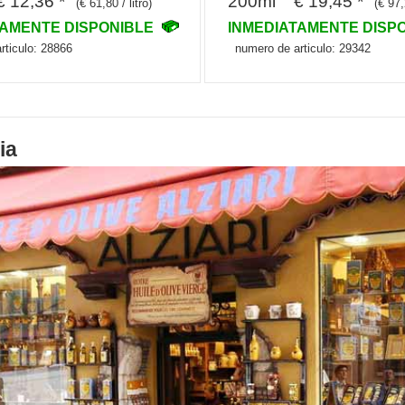
 12,36 *
200ml € 19,45 *
(€ 61,80 / litro)
(€ 97,
TAMENTE DISPONIBLE
INMEDIATAMENTE DISP
rticulo: 28866
numero de articulo: 29342
ia