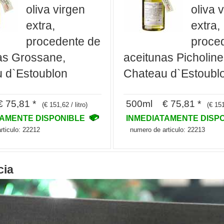
oliva virgen
oliva 
extra,
extra,
procedente de
proce
as Grossane,
aceitunas Picholine
 d`Estoublon
Chateau d`Estoubl
 75,81 *
500ml € 75,81 *
(€ 151,62 / litro)
(€ 151
TAMENTE DISPONIBLE
INMEDIATAMENTE DISP
rticulo: 22212
numero de articulo: 22213
cia