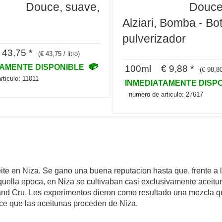
Douce, suave,
Douce
Alziari, Bomba - Bo
pulverizador
 43,75 *
(€ 43,75 / litro)
TAMENTE DISPONIBLE
100ml € 9,88 *
(€ 98,80 
rticulo: 11011
INMEDIATAMENTE DISP
numero de articulo: 27617
ceite en Niza. Se gano una buena reputacion hasta que, frente 
quella epoca, en Niza se cultivaban casi exclusivamente aceitun
and Cru. Los experimentos dieron como resultado una mezcla q
ice que las aceitunas proceden de Niza.