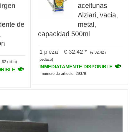
virgen
aceitunas
Alziari, vacia,
dente de
metal,
,
capacidad 500ml
on
1 pieza € 32,42 *
(€ 32,42 /
pedazo)
,62 / litro)
INMEDIATAMENTE DISPONIBLE
ONIBLE
numero de articulo: 29379