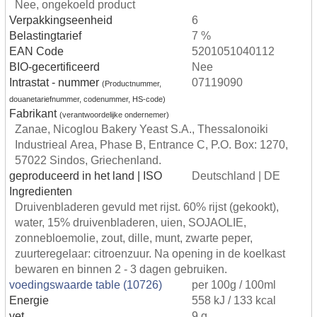
Nee, ongekoeld product
Verpakkingseenheid
6
Belastingtarief
7 %
EAN Code
5201051040112
BIO-gecertificeerd
Nee
Intrastat - nummer
07119090
(Productnummer,
douanetariefnummer, codenummer, HS-code)
Fabrikant
(verantwoordelijke ondernemer)
Zanae, Nicoglou Bakery Yeast S.A., Thessalonoiki
Industrieal Area, Phase B, Entrance C, P.O. Box: 1270,
57022 Sindos, Griechenland.
geproduceerd in het land | ISO
Deutschland | DE
Ingredienten
Druivenbladeren gevuld met rijst. 60% rijst (gekookt),
water, 15% druivenbladeren, uien, SOJAOLIE,
zonnebloemolie, zout, dille, munt, zwarte peper,
zuurteregelaar: citroenzuur. Na opening in de koelkast
bewaren en binnen 2 - 3 dagen gebruiken.
voedingswaarde table (10726)
per 100g / 100ml
Energie
558 kJ / 133 kcal
vet
9 g