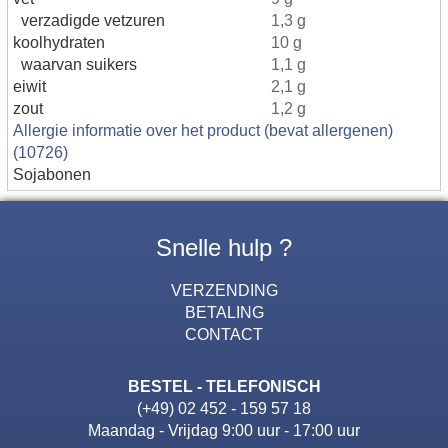
verzadigde vetzuren
1,3 g
koolhydraten
10 g
waarvan suikers
1,1 g
eiwit
2,1 g
zout
1,2 g
Allergie informatie over het product (bevat allergenen)
(10726)
Sojabonen
Snelle hulp ?
VERZENDING
BETALING
CONTACT
BESTEL - TELEFONISCH
(+49) 02 452 - 159 57 18
Maandag - Vrijdag 9:00 uur - 17:00 uur