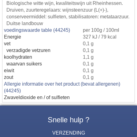
Biologische witte wijn, kwaliteitswijn uit Rheinhessen.
Druiven, zuurteregelaars: wijnsteenzuur (L(+)-),
conserveermiddel: sulfieten, stabilisatoren: metataarzuur.
Duitse landbouw
voedingswaarde table (44245)
per 100g / 100ml
Energie
327 kJ / 79 kcal
vet
0,1 g
verzadigde vetzuren
0,1 g
koolhydraten
1,1 g
waarvan suikers
0,1 g
eiwit
0,1 g
zout
0,1 g
Allergie informatie over het product (bevat allergenen)
(44245)
Zwaveldioxide en / of sulfieten
Snelle hulp ?
VERZENDING