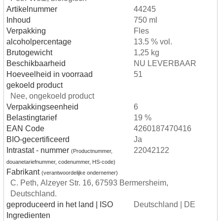
Artikelnummer
44245
Inhoud
750 ml
Verpakking
Fles
alcoholpercentage
13.5 % vol.
Brutogewicht
1,25 kg
Beschikbaarheid
NU LEVERBAAR
Hoeveelheid in voorraad
51
gekoeld product
Nee, ongekoeld product
Verpakkingseenheid
6
Belastingtarief
19 %
EAN Code
4260187470416
BIO-gecertificeerd
Ja
Intrastat - nummer
22042122
(Productnummer,
douanetariefnummer, codenummer, HS-code)
Fabrikant
(verantwoordelijke ondernemer)
C. Peth, Alzeyer Str. 16, 67593 Bermersheim,
Deutschland.
geproduceerd in het land | ISO
Deutschland | DE
Ingredienten