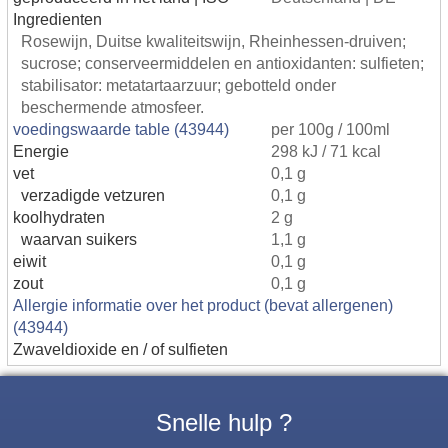
Ingredienten
Rosewijn, Duitse kwaliteitswijn, Rheinhessen-druiven;
sucrose; conserveermiddelen en antioxidanten: sulfieten;
stabilisator: metatartaarzuur; gebotteld onder
beschermende atmosfeer.
voedingswaarde table (43944)
per 100g / 100ml
Energie
298 kJ / 71 kcal
vet
0,1 g
verzadigde vetzuren
0,1 g
koolhydraten
2 g
waarvan suikers
1,1 g
eiwit
0,1 g
zout
0,1 g
Allergie informatie over het product (bevat allergenen)
(43944)
Zwaveldioxide en / of sulfieten
Snelle hulp ?