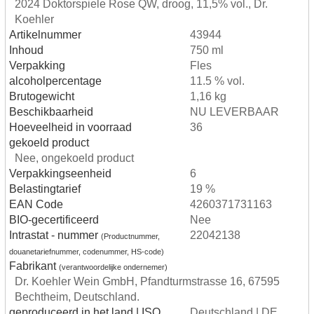
2024 Doktorspiele Rose QW, droog, 11,5% vol., Dr.
Koehler
Artikelnummer
43944
Inhoud
750 ml
Verpakking
Fles
alcoholpercentage
11.5 % vol.
Brutogewicht
1,16 kg
Beschikbaarheid
NU LEVERBAAR
Hoeveelheid in voorraad
36
gekoeld product
Nee, ongekoeld product
Verpakkingseenheid
6
Belastingtarief
19 %
EAN Code
4260371731163
BIO-gecertificeerd
Nee
Intrastat - nummer
22042138
(Productnummer,
douanetariefnummer, codenummer, HS-code)
Fabrikant
(verantwoordelijke ondernemer)
Dr. Koehler Wein GmbH, Pfandturmstrasse 16, 67595
Bechtheim, Deutschland.
geproduceerd in het land | ISO
Deutschland | DE