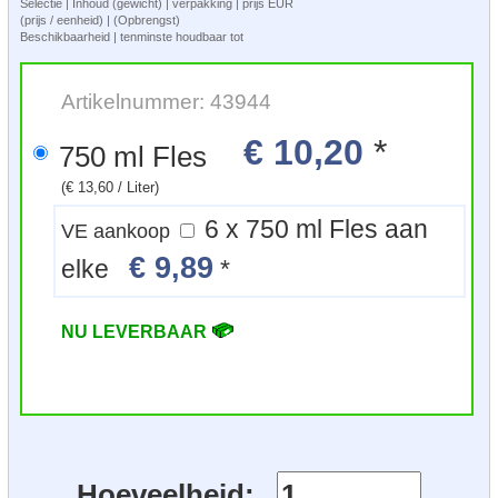
Selectie | Inhoud (gewicht) | verpakking | prijs EUR
(prijs / eenheid) | (Opbrengst)
Beschikbaarheid | tenminste houdbaar tot
Artikelnummer: 43944
€ 10,20
*
750 ml Fles
(€ 13,60 / Liter)
6 x 750 ml Fles aan
VE aankoop
€ 9,89
elke
*
NU LEVERBAAR
Hoeveelheid: