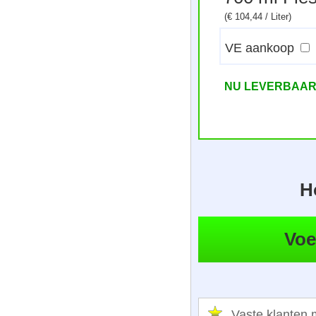
(€ 104,44 / Liter)
VE aankoop
NU LEVERBAA
H
Vaste klante