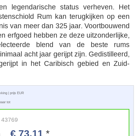
en legendarische status verheven. Het
Castenschiold Rum kan terugkijken op een
enis van meer dan 325 jaar. Voortbouwend
 en erfgoed hebben ze deze uitzonderlijke,
selecteerde blend van de beste rums
nimaal acht jaar gerijpt zijn. Gedistilleerd,
erijpt in het Caribisch gebied en Zuid-
akking | prijs EUR
aar tot
: 43769
€ 73,11
*
s