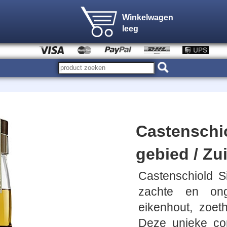
Winkelwagen
leeg
Castenschi
gebied / Zu
Castenschiold 
zachte en on
eikenhout, zoet
Deze unieke co