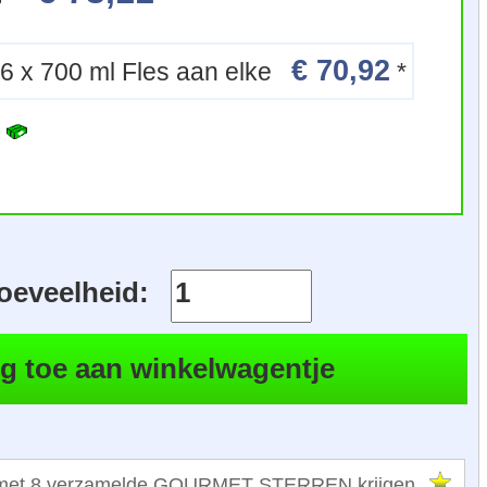
€ 70,92
6 x 700 ml Fles aan elke
*
R
oeveelheid:
n met 8 verzamelde GOURMET STERREN krijgen