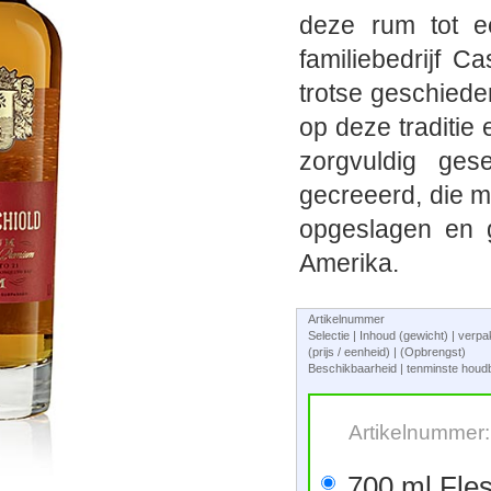
deze rum tot e
familiebedrijf 
trotse geschied
op deze traditie
zorgvuldig ge
gecreeerd, die mi
opgeslagen en g
Amerika.
Artikelnummer
Selectie | Inhoud (gewicht) | verp
(prijs / eenheid) | (Opbrengst)
Beschikbaarheid | tenminste houdb
Artikelnummer
700 ml Fle