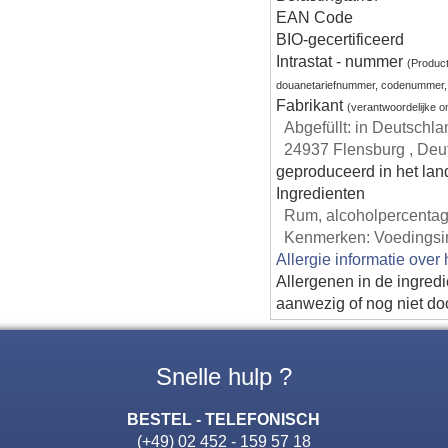
EAN Code
BIO-gecertificeerd
Intrastat - nummer
(Produc
douanetariefnummer, codenummer,
Fabrikant
(verantwoordelijke 
Abgefüllt: in Deutschl
24937 Flensburg , Deu
geproduceerd in het lan
Ingredienten
Rum, alcoholpercentag
Kenmerken: Voedingsinf
Allergie informatie over
Allergenen in de ingred
aanwezig of nog niet do
Snelle hulp ?
BESTEL - TELEFONISCH
(+49) 02 452 - 159 57 18