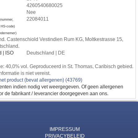
4260540680025
Nee
22084011
tnummer,
 HS-code)
ondernemer)
and. Castenschiold Vestindien Rum KG, Moltkestrasse 15,
tschland.
d | ISO
Deutschland | DE
e: 40,0% vol. Geproduceerd in St. Thomas, Caribisch gebied.
ormatie is niet vereist.
 het product (bevat allergenen) (43769)
ienten indien nodig vet weergegeven. Of geen allergenen
or de fabrikant / leverancier doorgegeven aan ons.
IMPRESSUM
PRIVACYBELEID