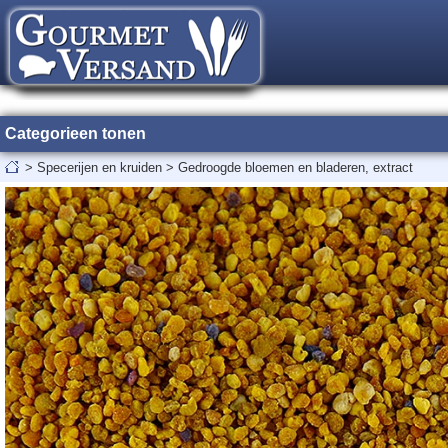
Categorieen tonen
>
Specerijen en kruiden
>
Gedroogde bloemen en bladeren, extract