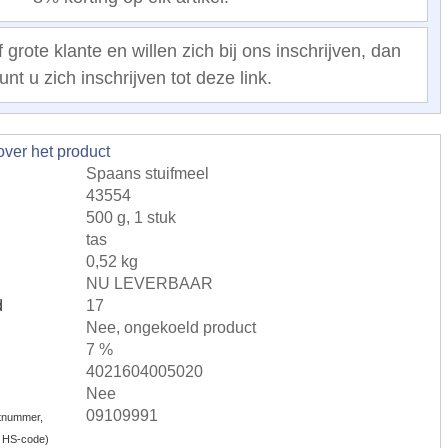
 grote klante en willen zich bij ons inschrijven, dan
unt u zich inschrijven tot deze link.
over het product
Spaans stuifmeel
43554
500 g, 1 stuk
tas
0,52 kg
NU LEVERBAAR
d
17
Nee, ongekoeld product
7 %
4021604005020
Nee
09109991
tnummer,
 HS-code)