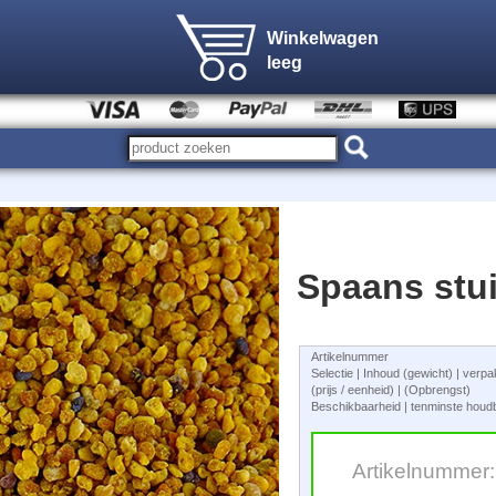
Winkelwagen
leeg
Spaans stu
Artikelnummer
Selectie | Inhoud (gewicht) | verp
(prijs / eenheid) | (Opbrengst)
Beschikbaarheid | tenminste houdb
Artikelnummer