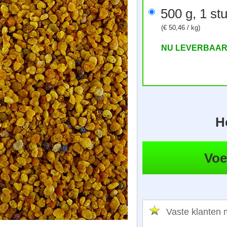
(€ 50,46 / kg)
NU LEVERBAA
H
Vaste klante