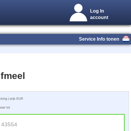
Log In
account
Service Info tonen
ifmeel
akking | prijs EUR
aar tot
: 43554