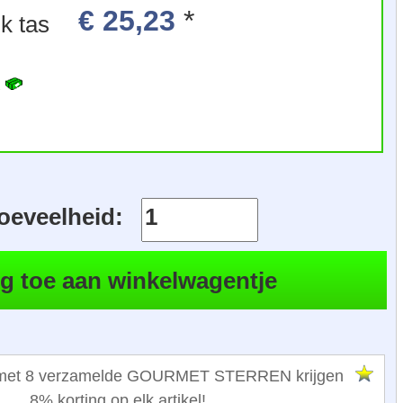
€ 25,23
*
500 g, 1 stuk tas
R
oeveelheid:
n met 8 verzamelde GOURMET STERREN krijgen
8% korting op elk artikel!