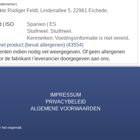
ondernemer)
te Rüdiger Feldt, Lindenallee 5, 22961 Eichede,
d | ISO
Spanien | ES
Stuifmeel. Stuifmeel.
Kenmerken: Voedingsinformatie is niet vereist.
 het product (bevat allergenen) (43554)
ienten indien nodig vet weergegeven. Of geen allergenen
or de fabrikant / leverancier doorgegeven aan ons.
IMPRESSUM
PRIVACYBELEID
ALGEMENE VOORWAARDEN
or het ongemak.