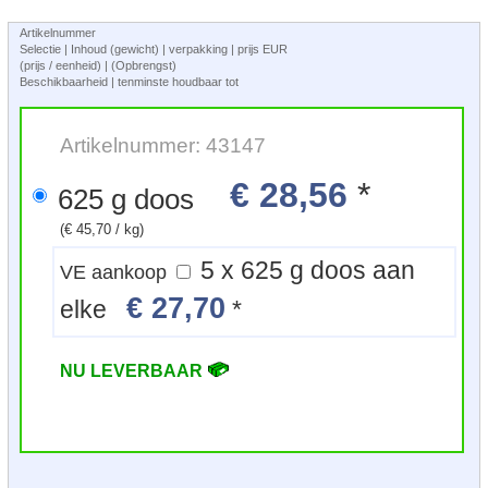
Artikelnummer
Selectie | Inhoud (gewicht) | verpakking | prijs EUR
(prijs / eenheid) | (Opbrengst)
Beschikbaarheid | tenminste houdbaar tot
Artikelnummer: 43147
€ 28,56
*
625 g doos
(€ 45,70 / kg)
5 x 625 g doos aan
VE aankoop
€ 27,70
elke
*
NU LEVERBAAR