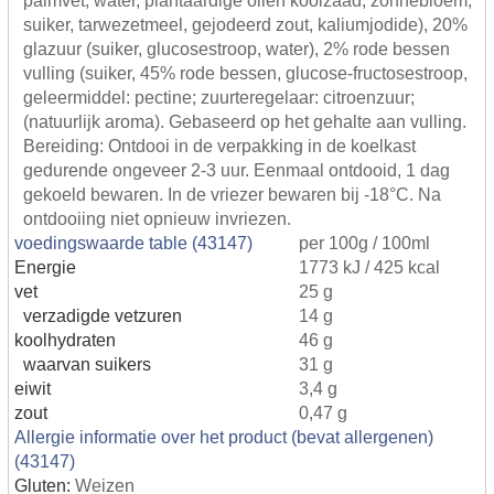
suiker, tarwezetmeel, gejodeerd zout, kaliumjodide), 20%
glazuur (suiker, glucosestroop, water), 2% rode bessen
vulling (suiker, 45% rode bessen, glucose-fructosestroop,
geleermiddel: pectine; zuurteregelaar: citroenzuur;
(natuurlijk aroma). Gebaseerd op het gehalte aan vulling.
Bereiding: Ontdooi in de verpakking in de koelkast
gedurende ongeveer 2-3 uur. Eenmaal ontdooid, 1 dag
gekoeld bewaren. In de vriezer bewaren bij -18°C. Na
ontdooiing niet opnieuw invriezen.
voedingswaarde table (43147)
per 100g / 100ml
Energie
1773 kJ / 425 kcal
vet
25 g
verzadigde vetzuren
14 g
koolhydraten
46 g
waarvan suikers
31 g
eiwit
3,4 g
zout
0,47 g
Allergie informatie over het product (bevat allergenen)
(43147)
Gluten:
Weizen