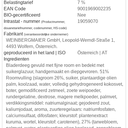
Belastingtarief
7 %
EAN Code
9001969002235
BIO-gecertificeerd
Nee
Intrastat - nummer
19059070
(Productnummer,
douanetariefnummer, codenummer, HS-code)
Fabrikant
(verantwoordelijke ondernemer)
WEINBERGMAIER GmbH, Leopold-Werndl-Straße 1,
4493 Wolfern, Österreich.
geproduceerd in het land | ISO
Österreich | AT
Ingredienten
Bladerdeeg gevuld met fijne room en bedekt met
suikerglazuur, handgemaakt en diepgevroren. 51%
Roomvulling (slagroom 26%, suiker, plantaardige olien
palm, koolzaad, water, volledig gehydrogeneerd kokosvet,
boter, gemodificeerd zetmeel, zoete weipoeder,
rundergelatine, dextrose, magere melkpoeder, palmvet,
verdikkingsmiddel: natriumalginaat; gejodeerd zout,
kaliumjodaat, aroma, zuurteregelaars: natriumfosfaten,
calciumsulfaat, difosfaten; kleurstof: plantenextract
kuruma, wortel, kleurstof: carotenen), 27% (tarwebloem,
palmvet, water, plantaardige olien koolzaad, zonnebloem,