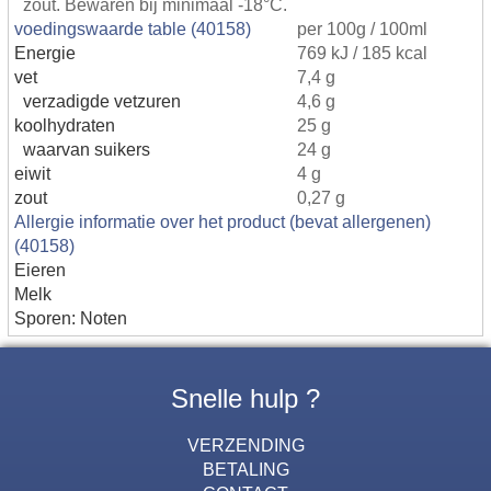
zout. Bewaren bij minimaal -18°C.
voedingswaarde table (40158)
per 100g / 100ml
Energie
769 kJ / 185 kcal
vet
7,4 g
verzadigde vetzuren
4,6 g
koolhydraten
25 g
waarvan suikers
24 g
eiwit
4 g
zout
0,27 g
Allergie informatie over het product (bevat allergenen)
(40158)
Eieren
Melk
Sporen: Noten
Snelle hulp ?
VERZENDING
BETALING