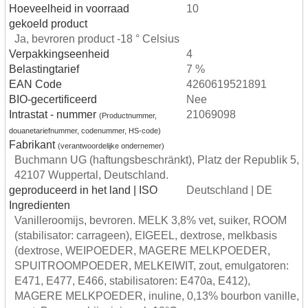
Hoeveelheid in voorraad
10
gekoeld product
Ja, bevroren product -18 ° Celsius
Verpakkingseenheid
4
Belastingtarief
7 %
EAN Code
4260619521891
BIO-gecertificeerd
Nee
Intrastat - nummer
21069098
(Productnummer,
douanetariefnummer, codenummer, HS-code)
Fabrikant
(verantwoordelijke ondernemer)
Buchmann UG (haftungsbeschränkt), Platz der Republik 5,
42107 Wuppertal, Deutschland.
geproduceerd in het land | ISO
Deutschland | DE
Ingredienten
Vanilleroomijs, bevroren. MELK 3,8% vet, suiker, ROOM
(stabilisator: carrageen), EIGEEL, dextrose, melkbasis
(dextrose, WEIPOEDER, MAGERE MELKPOEDER,
SPUITROOMPOEDER, MELKEIWIT, zout, emulgatoren:
E471, E477, E466, stabilisatoren: E470a, E412),
MAGERE MELKPOEDER, inuline, 0,13% bourbon vanille,