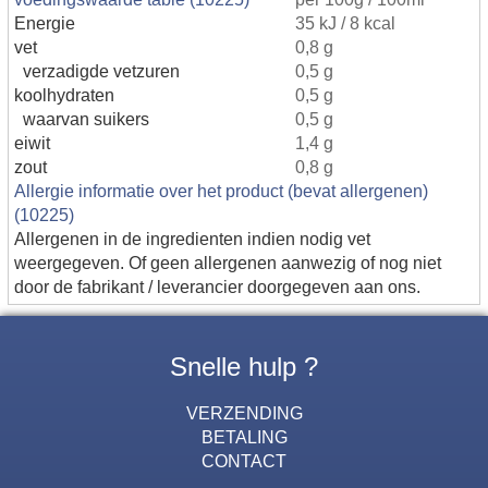
Energie
35 kJ / 8 kcal
vet
0,8 g
verzadigde vetzuren
0,5 g
koolhydraten
0,5 g
waarvan suikers
0,5 g
eiwit
1,4 g
zout
0,8 g
Allergie informatie over het product (bevat allergenen)
(10225)
Allergenen in de ingredienten indien nodig vet
weergegeven. Of geen allergenen aanwezig of nog niet
door de fabrikant / leverancier doorgegeven aan ons.
Snelle hulp ?
VERZENDING
BETALING
CONTACT