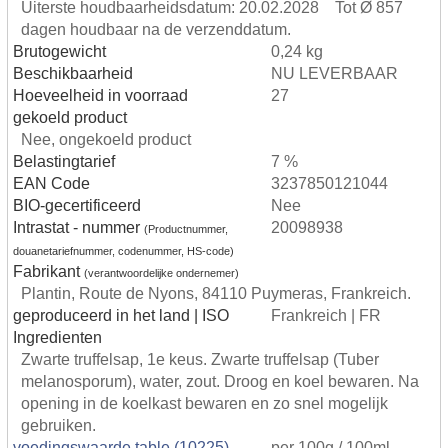
Uiterste houdbaarheidsdatum: 20.02.2028 Tot Ø 857
dagen houdbaar na de verzenddatum.
Brutogewicht
0,24 kg
Beschikbaarheid
NU LEVERBAAR
Hoeveelheid in voorraad
27
gekoeld product
Nee, ongekoeld product
Belastingtarief
7 %
EAN Code
3237850121044
BIO-gecertificeerd
Nee
Intrastat - nummer
20098938
(Productnummer,
douanetariefnummer, codenummer, HS-code)
Fabrikant
(verantwoordelijke ondernemer)
Plantin, Route de Nyons, 84110 Puymeras, Frankreich.
geproduceerd in het land | ISO
Frankreich | FR
Ingredienten
Zwarte truffelsap, 1e keus. Zwarte truffelsap (Tuber
melanosporum), water, zout. Droog en koel bewaren. Na
opening in de koelkast bewaren en zo snel mogelijk
gebruiken.
voedingswaarde table (10225)
per 100g / 100ml