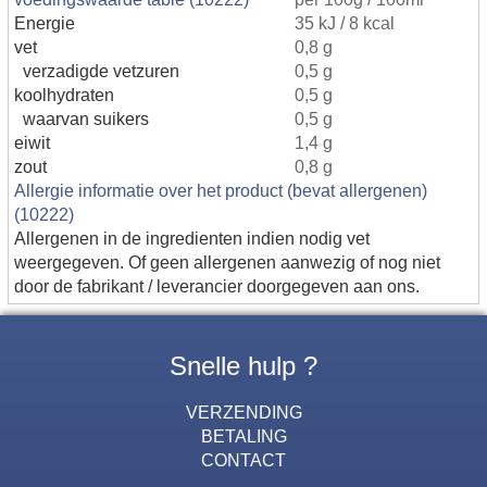
Energie
35 kJ / 8 kcal
vet
0,8 g
verzadigde vetzuren
0,5 g
koolhydraten
0,5 g
waarvan suikers
0,5 g
eiwit
1,4 g
zout
0,8 g
Allergie informatie over het product (bevat allergenen)
(10222)
Allergenen in de ingredienten indien nodig vet
weergegeven. Of geen allergenen aanwezig of nog niet
door de fabrikant / leverancier doorgegeven aan ons.
Snelle hulp ?
VERZENDING
BETALING
CONTACT