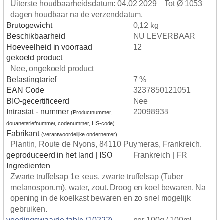
Uiterste houdbaarheidsdatum: 04.02.2029 Tot Ø 1053
dagen houdbaar na de verzenddatum.
Brutogewicht
0,12 kg
Beschikbaarheid
NU LEVERBAAR
Hoeveelheid in voorraad
12
gekoeld product
Nee, ongekoeld product
Belastingtarief
7 %
EAN Code
3237850121051
BIO-gecertificeerd
Nee
Intrastat - nummer
20098938
(Productnummer,
douanetariefnummer, codenummer, HS-code)
Fabrikant
(verantwoordelijke ondernemer)
Plantin, Route de Nyons, 84110 Puymeras, Frankreich.
geproduceerd in het land | ISO
Frankreich | FR
Ingredienten
Zwarte truffelsap 1e keus. zwarte truffelsap (Tuber
melanosporum), water, zout. Droog en koel bewaren. Na
opening in de koelkast bewaren en zo snel mogelijk
gebruiken.
voedingswaarde table (10222)
per 100g / 100ml