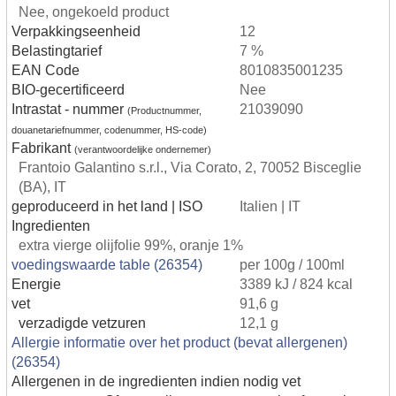
Nee, ongekoeld product
Verpakkingseenheid
12
Belastingtarief
7 %
EAN Code
8010835001235
BIO-gecertificeerd
Nee
Intrastat - nummer
21039090
(Productnummer,
douanetariefnummer, codenummer, HS-code)
Fabrikant
(verantwoordelijke ondernemer)
Frantoio Galantino s.r.l., Via Corato, 2, 70052 Bisceglie
(BA), IT
geproduceerd in het land | ISO
Italien | IT
Ingredienten
extra vierge olijfolie 99%, oranje 1%
voedingswaarde table (26354)
per 100g / 100ml
Energie
3389 kJ / 824 kcal
vet
91,6 g
verzadigde vetzuren
12,1 g
Allergie informatie over het product (bevat allergenen)
(26354)
Allergenen in de ingredienten indien nodig vet