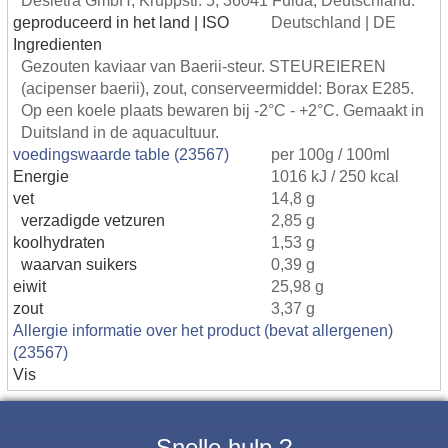
Desietra GmbH, Kruppstr. 5, 36041 Fulda, Deutschland.
geproduceerd in het land | ISO
Deutschland | DE
Ingredienten
Gezouten kaviaar van Baerii-steur. STEUREIEREN
(acipenser baerii), zout, conserveermiddel: Borax E285.
Op een koele plaats bewaren bij -2°C - +2°C. Gemaakt in
Duitsland in de aquacultuur.
voedingswaarde table (23567)
per 100g / 100ml
Energie
1016 kJ / 250 kcal
vet
14,8 g
verzadigde vetzuren
2,85 g
koolhydraten
1,53 g
waarvan suikers
0,39 g
eiwit
25,98 g
zout
3,37 g
Allergie informatie over het product (bevat allergenen)
(23567)
Vis
Snelle hulp ?