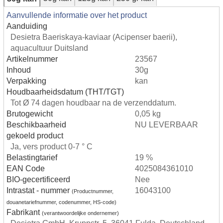
Aanvullende informatie over het product
Aanduiding
Desietra Baeriskaya-kaviaar (Acipenser baerii),
aquacultuur Duitsland
Artikelnummer
23567
Inhoud
30g
Verpakking
kan
Houdbaarheidsdatum (THT/TGT)
Tot Ø 74 dagen houdbaar na de verzenddatum.
Brutogewicht
0,05 kg
Beschikbaarheid
NU LEVERBAAR
gekoeld product
Ja, vers product 0-7 ° C
Belastingtarief
19 %
EAN Code
4025084361010
BIO-gecertificeerd
Nee
Intrastat - nummer
16043100
(Productnummer,
douanetariefnummer, codenummer, HS-code)
Fabrikant
(verantwoordelijke ondernemer)