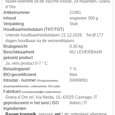
rauwe koemelk uit de Vacche Rosse, 24 maanden, Grana
d`Oro
Artikelnummer
21061
Inhoud
ongeveer 300 g
Verpakking
Stuk
Houdbaarheidsdatum (THT/TGT)
Uiterste houdbaarheidsdatum: 21.12.2026 Tot Ø 177
dagen houdbaar na de verzenddatum.
Brutogewicht
0,30 kg
Beschikbaarheid
NU LEVERBAAR
gekoeld product
Ja, vers product 0-7 ° C
Belastingtarief
7 %
BIO-gecertificeerd
Nee
Intrastat - nummer
04069061
(Productnummer,
douanetariefnummer, codenummer, HS-code)
Fabrikant
(verantwoordelijke ondernemer)
Grana d`Oro srl, Via Neida, 10, 42025 Cavriago, IT
geproduceerd in het land | ISO
Italien | IT
Ingredienten
Rauwe koemelk,
zeezout,
vet
Lab: potentieel allergene