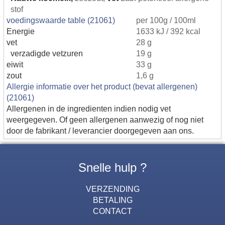
stof
voedingswaarde table (21061)
per 100g / 100ml
Energie
1633 kJ / 392 kcal
vet
28 g
verzadigde vetzuren
19 g
eiwit
33 g
zout
1,6 g
Allergie informatie over het product (bevat allergenen)
(21061)
Allergenen in de ingredienten indien nodig vet
weergegeven. Of geen allergenen aanwezig of nog niet
door de fabrikant / leverancier doorgegeven aan ons.
Snelle hulp ?
VERZENDING
BETALING
CONTACT