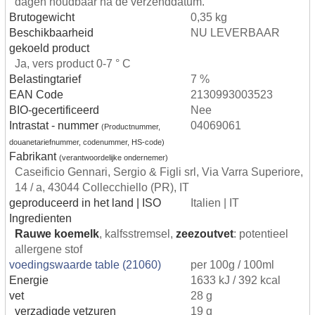
dagen houdbaar na de verzenddatum.
Brutogewicht
0,35 kg
Beschikbaarheid
NU LEVERBAAR
gekoeld product
Ja, vers product 0-7 ° C
Belastingtarief
7 %
EAN Code
2130993003523
BIO-gecertificeerd
Nee
Intrastat - nummer
04069061
(Productnummer,
douanetariefnummer, codenummer, HS-code)
Fabrikant
(verantwoordelijke ondernemer)
Caseificio Gennari, Sergio & Figli srl, Via Varra Superiore,
14 / a, 43044 Collecchiello (PR), IT
geproduceerd in het land | ISO
Italien | IT
Ingredienten
Rauwe koemelk
, kalfsstremsel,
zeezoutvet
: potentieel
allergene stof
voedingswaarde table (21060)
per 100g / 100ml
Energie
1633 kJ / 392 kcal
vet
28 g
verzadigde vetzuren
19 g