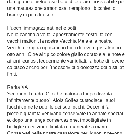
damigiane di vetro o serbatoi di acciaio inossidabile per
una maturazione armoniosa, riempiono i bicchieri di
brandy di puro fruttato.
I fuochi immagazzinati nelle botti
Nella cantina a volta, appositamente costruita con
vecchi mattoni, la nostra Vecchia Mela e la nostra
Vecchia Prugna riposano in botti di rovere per almeno
otto anni. Oltre al tipico colore giallo dorato e alle note e
ai toni legnosi, leggermente vanigliati, la botte di rovere
colpisce anche per l`indescrivibile dolcezza dei distillati
finiti.
Rarita XA
Secondo il credo `Cio che matura a lungo diventa
infinitamente buono`, Alois Golles custodisce i suoi
fuochi come le pupille dei suoi occhi. Decenni fa,
piccole quantita venivano conservate in annate speciali
e, dopo una lunga conservazione, imbottigliate in
bottiglie in edizione limitata e numerate a mano.
Conservati nella nostra cassaforte per liquori, ricevono