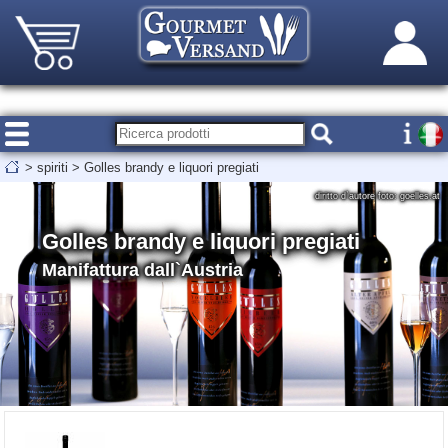
>
spiriti
>
Golles brandy e liquori pregiati
diritto d`autore foto: goelles.at
Golles brandy e liquori pregiati
Manifattura dall`Austria