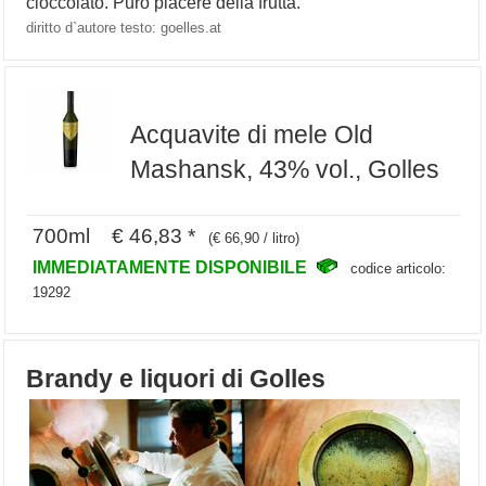
cioccolato. Puro piacere della frutta.
diritto d`autore testo: goelles.at
Acquavite di mele Old
Mashansk, 43% vol., Golles
700ml € 46,83 *
(€ 66,90 / litro)
IMMEDIATAMENTE DISPONIBILE
codice articolo:
19292
Brandy e liquori di Golles