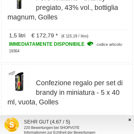
pregiato, 43% vol., bottiglia
magnum, Golles
1,5 litri € 172,79 *
(€ 115,19 / litro)
IMMEDIATAMENTE DISPONIBILE
codice articolo:
19364
Confezione regalo per set di
brandy in miniatura - 5 x 40
ml, vuota, Golles
1 pezzo € 3,40 *
×
(€ 3,40 / pezzo)
(4.67 / 5)
SEHR GUT
220
Bewertungen bei SHOPVOTE
IMMEDIATAMENTE DISPONIBILE
codice articolo:
Informationen zur Echtheit der Bewertungen