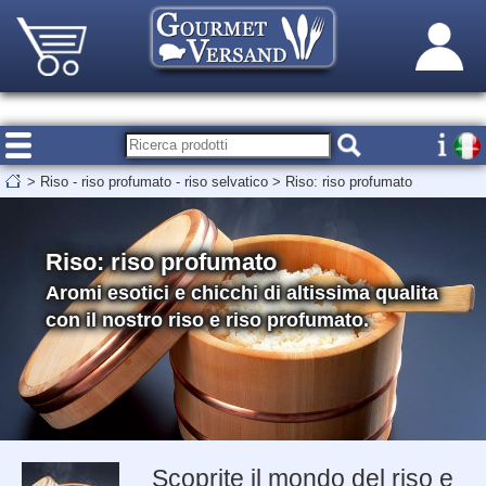
>
Riso - riso profumato - riso selvatico
>
Riso: riso profumato
Riso: riso profumato
Aromi esotici e chicchi di altissima qualita
con il nostro riso e riso profumato.
Scoprite il mondo del riso e