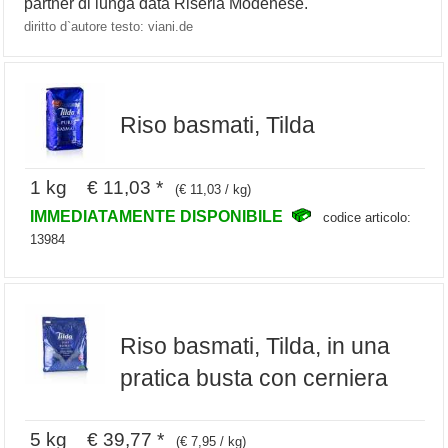
partner di lunga data Riseria Modenese.
diritto d`autore testo: viani.de
Riso basmati, Tilda
1 kg € 11,03 *
(€ 11,03 / kg)
IMMEDIATAMENTE DISPONIBILE
codice articolo:
13984
Riso basmati, Tilda, in una
pratica busta con cerniera
5 kg € 39,77 *
(€ 7,95 / kg)