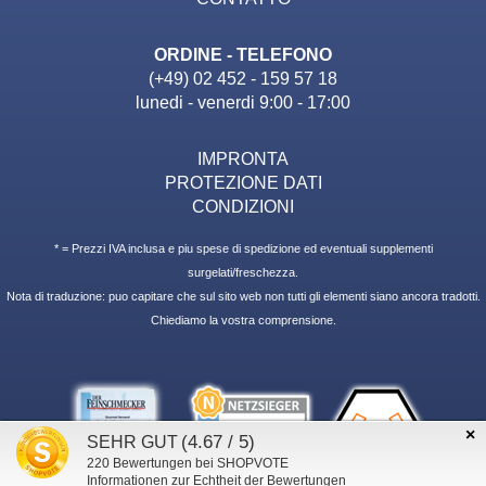
ORDINE - TELEFONO
(+49) 02 452 - 159 57 18
lunedi - venerdi 9:00 - 17:00
IMPRONTA
PROTEZIONE DATI
CONDIZIONI
* = Prezzi IVA inclusa e piu spese di spedizione ed eventuali supplementi
surgelati/freschezza.
Nota di traduzione: puo capitare che sul sito web non tutti gli elementi siano ancora tradotti.
Chiediamo la vostra comprensione.
×
(4.67 / 5)
SEHR GUT
220
Bewertungen bei SHOPVOTE
Informationen zur Echtheit der Bewertungen