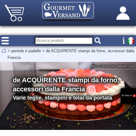
>
pentole e padelle
>
de ACQUIRENTE stampi da forno, accessori dalla
Francia
diritto d`autore foto: debuyer.com
de ACQUIRENTE stampi da forno,
accessori dalla Francia
Varie teglie, stampini e telai da portata