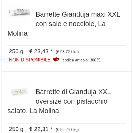
Barrette Gianduja maxi XXL
con sale e nocciole, La
Molina
250 g € 23,43 *
(€ 93,72 / kg)
NON DISPONIBILE
codice articolo: 30635
Barrette di Gianduja XXL
oversize con pistacchio
salato, La Molina
250 g € 22,31 *
(€ 89,24 / kg)