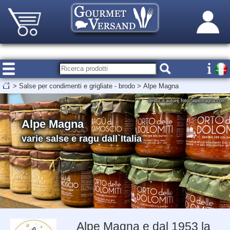
>
Salse per condimenti e grigliate - brodo
>
Alpe Magna
diritto d`autore foto: alpemagna.com
Alpe Magna
varie salse e ragu dall`Italia
Alpe Magna e dal 1953 la