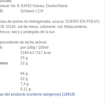
ponsable)
lauer Str. 8, 63452 Hanau, Deutschland.
SO
Schweiz | CH
asa de palma no hidrogenada, azucar, SUERO EN POLVO,
E SOJA, sal de mesa, colorante: nat. Betacaroteno.
resco, seco y protegido de la luz.
procedente de leche animal.
8)
por 100g / 100ml
2164 kJ / 517 kcal
25 g
rasos
12 g
64 g
22 g
7,3 g
0,11 g
ias del producto (contiene alergenos) (18818)