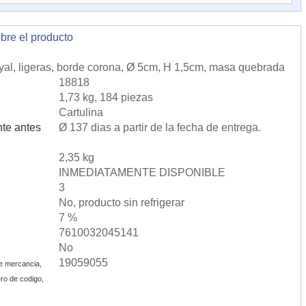
obre el producto
Royal, ligeras, borde corona, Ø 5cm, H 1,5cm, masa quebrada
18818
1,73 kg, 184 piezas
Cartulina
te antes
Ø 137 dias a partir de la fecha de entrega.
2,35 kg
INMEDIATAMENTE DISPONIBLE
3
No, producto sin refrigerar
7 %
7610032045141
No
19059055
e mercancia,
ro de codigo,