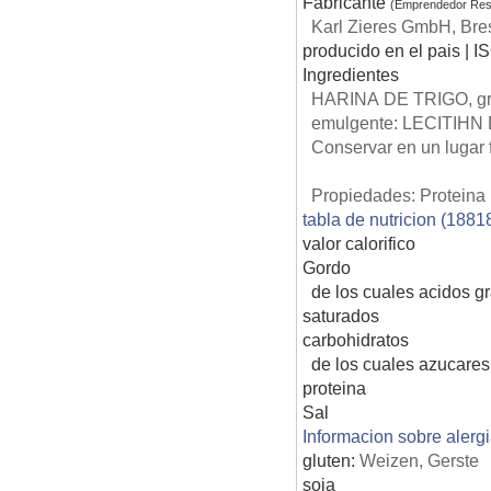
Fabricante
(Emprendedor Res
Karl Zieres GmbH, Bres
producido en el pais | I
Ingredientes
HARINA DE TRIGO, gr
emulgente: LECITIHN D
Conservar en un lugar f
Propiedades: Proteina 
tabla de nutricion (1881
valor calorifico
Gordo
de los cuales acidos g
saturados
carbohidratos
de los cuales azucares
proteina
Sal
Informacion sobre alerg
gluten:
Weizen, Gerste
soja