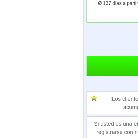
Ø 137 dias a parti
!Los clie
acumu
Si usted es una e
registrarse con n