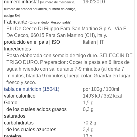
numero intrastat
19023010
(Numero de mercancia,
numero de arancel aduanero, numero de codigo,
codigo SA)
Fabricante
(Emprendedor Responsable)
F.lli De Cecco Di Filippo Fara San Martino S.p.A., Via F.
De Cecco, 66015 Fara San Martino (CH), Italy.
producido en el pais | ISO
Italien | IT
Ingredientes
Pasta elaborada con semola de trigo duro. SELECCIN DE
TRIGO DURO. Preparacion: Cocer la pasta en 6 litros de
agua hirviendo con sal durante 7-9 minutos (al dente 7
minutos, blanda 9 minutos), luego colar. Guardar en lugar
fresco y seco.
tabla de nutricion (15041)
por 100g / 100ml
valor calorifico
1493 kJ / 352 kcal
Gordo
1,5 g
de los cuales acidos grasos
0,3 g
saturados
carbohidratos
70,2 g
de los cuales azucares
3,4 g
proteina
13 g