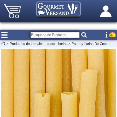
>
Productos de cereales - pasta - harina
>
Pasta y harina De Cecco