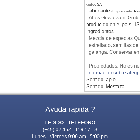
codigo SA)
Fabricante
(Emprendedor Res
Altes Gewürzamt GmbH,
producido en el pais | I
Ingredientes
Mezcla de especias Qua
estrellado, semillas de
galanga. Conservar en u
Propiedades: No es nec
Informacion sobre alerg
Sentido: apio
Sentido: Mostaza
Ayuda rapida ?
PEDIDO - TELEFONO
(+49) 02 452 - 159 57 18
Lunes - Viernes 9:00 am - 5:00 pm