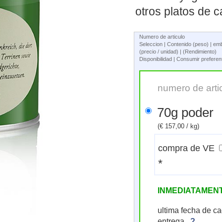
otros platos de c
Numero de articulo
Seleccion | Contenido (peso) | em
(precio / unidad) | (Rendimiento)
Disponibilidad | Consumir prefere
numero de arti
70g poder
(€ 157,00 / kg)
compra de VE
*
INMEDIATAMEN
ultima fecha de c
entrega.
?