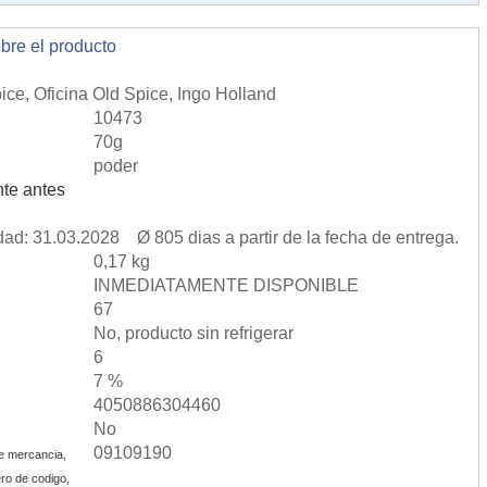
obre el producto
ice, Oficina Old Spice, Ingo Holland
10473
70g
poder
te antes
dad: 31.03.2028 Ø 805 dias a partir de la fecha de entrega.
0,17 kg
INMEDIATAMENTE DISPONIBLE
67
No, producto sin refrigerar
6
7 %
4050886304460
No
09109190
e mercancia,
ro de codigo,