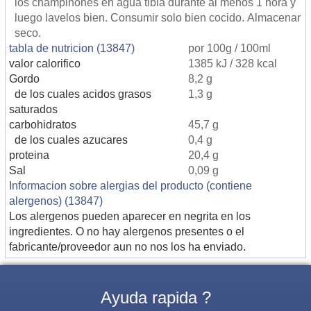
los champinones en agua tibia durante al menos 1 hora y
luego lavelos bien. Consumir solo bien cocido. Almacenar
seco.
tabla de nutricion (13847)
por 100g / 100ml
valor calorifico
1385 kJ / 328 kcal
Gordo
8,2 g
de los cuales acidos grasos
1,3 g
saturados
carbohidratos
45,7 g
de los cuales azucares
0,4 g
proteina
20,4 g
Sal
0,09 g
Informacion sobre alergias del producto (contiene
alergenos) (13847)
Los alergenos pueden aparecer en negrita en los
ingredientes. O no hay alergenos presentes o el
fabricante/proveedor aun no nos los ha enviado.
Ayuda rapida ?