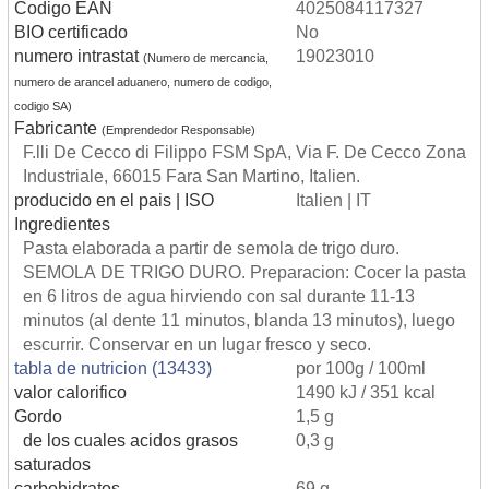
Codigo EAN
4025084117327
BIO certificado
No
numero intrastat
19023010
(Numero de mercancia,
numero de arancel aduanero, numero de codigo,
codigo SA)
Fabricante
(Emprendedor Responsable)
F.lli De Cecco di Filippo FSM SpA, Via F. De Cecco Zona
Industriale, 66015 Fara San Martino, Italien.
producido en el pais | ISO
Italien | IT
Ingredientes
Pasta elaborada a partir de semola de trigo duro.
SEMOLA DE TRIGO DURO. Preparacion: Cocer la pasta
en 6 litros de agua hirviendo con sal durante 11-13
minutos (al dente 11 minutos, blanda 13 minutos), luego
escurrir. Conservar en un lugar fresco y seco.
tabla de nutricion (13433)
por 100g / 100ml
valor calorifico
1490 kJ / 351 kcal
Gordo
1,5 g
de los cuales acidos grasos
0,3 g
saturados
carbohidratos
69 g