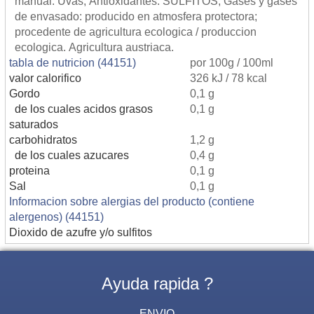
manual. Uvas; Antioxidantes: SULFITOS; Gases y gases
de envasado: producido en atmosfera protectora;
procedente de agricultura ecologica / produccion
ecologica. Agricultura austriaca.
tabla de nutricion (44151)
por 100g / 100ml
valor calorifico
326 kJ / 78 kcal
Gordo
0,1 g
de los cuales acidos grasos
0,1 g
saturados
carbohidratos
1,2 g
de los cuales azucares
0,4 g
proteina
0,1 g
Sal
0,1 g
Informacion sobre alergias del producto (contiene
alergenos) (44151)
Dioxido de azufre y/o sulfitos
Ayuda rapida ?
ENVIO