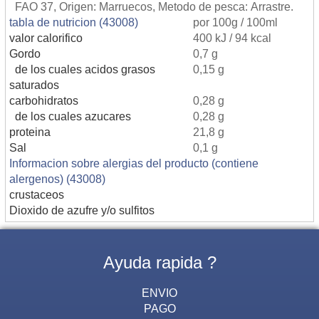
FAO 37, Origen: Marruecos, Metodo de pesca: Arrastre.
tabla de nutricion (43008)
por 100g / 100ml
valor calorifico
400 kJ / 94 kcal
Gordo
0,7 g
de los cuales acidos grasos
0,15 g
saturados
carbohidratos
0,28 g
de los cuales azucares
0,28 g
proteina
21,8 g
Sal
0,1 g
Informacion sobre alergias del producto (contiene
alergenos) (43008)
crustaceos
Dioxido de azufre y/o sulfitos
Ayuda rapida ?
ENVIO
PAGO