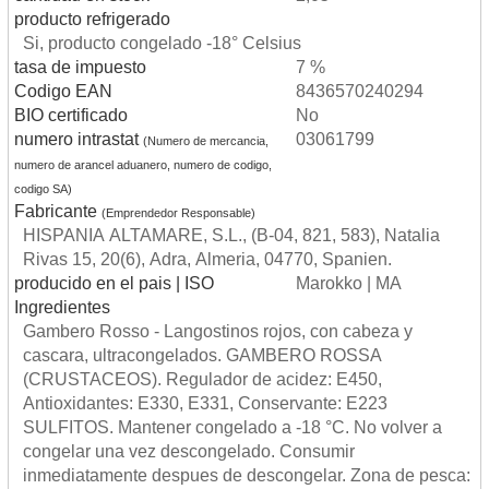
producto refrigerado
Si, producto congelado -18° Celsius
tasa de impuesto
7 %
Codigo EAN
8436570240294
BIO certificado
No
numero intrastat
03061799
(Numero de mercancia,
numero de arancel aduanero, numero de codigo,
codigo SA)
Fabricante
(Emprendedor Responsable)
HISPANIA ALTAMARE, S.L., (B-04, 821, 583), Natalia
Rivas 15, 20(6), Adra, Almeria, 04770, Spanien.
producido en el pais | ISO
Marokko | MA
Ingredientes
Gambero Rosso - Langostinos rojos, con cabeza y
cascara, ultracongelados. GAMBERO ROSSA
(CRUSTACEOS). Regulador de acidez: E450,
Antioxidantes: E330, E331, Conservante: E223
SULFITOS. Mantener congelado a -18 °C. No volver a
congelar una vez descongelado. Consumir
inmediatamente despues de descongelar. Zona de pesca: