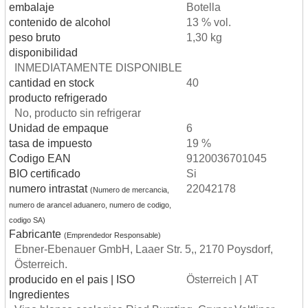
embalaje
Botella
contenido de alcohol
13 % vol.
peso bruto
1,30 kg
disponibilidad
INMEDIATAMENTE DISPONIBLE
cantidad en stock
40
producto refrigerado
No, producto sin refrigerar
Unidad de empaque
6
tasa de impuesto
19 %
Codigo EAN
9120036701045
BIO certificado
Si
numero intrastat
22042178
(Numero de mercancia,
numero de arancel aduanero, numero de codigo,
codigo SA)
Fabricante
(Emprendedor Responsable)
Ebner-Ebenauer GmbH, Laaer Str. 5,, 2170 Poysdorf,
Österreich.
producido en el pais | ISO
Österreich | AT
Ingredientes