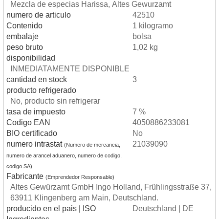
Mezcla de especias Harissa, Altes Gewurzamt
numero de articulo
42510
Contenido
1 kilogramo
embalaje
bolsa
peso bruto
1,02 kg
disponibilidad
INMEDIATAMENTE DISPONIBLE
cantidad en stock
3
producto refrigerado
No, producto sin refrigerar
tasa de impuesto
7 %
Codigo EAN
4050886233081
BIO certificado
No
numero intrastat
21039090
(Numero de mercancia,
numero de arancel aduanero, numero de codigo,
codigo SA)
Fabricante
(Emprendedor Responsable)
Altes Gewürzamt GmbH Ingo Holland, Frühlingsstraße 37,
63911 Klingenberg am Main, Deutschland.
producido en el pais | ISO
Deutschland | DE
Ingredientes