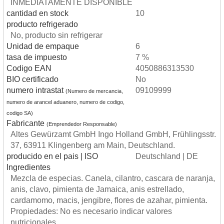
INMEDIATAMENTE DISPONIBLE
cantidad en stock
10
producto refrigerado
No, producto sin refrigerar
Unidad de empaque
6
tasa de impuesto
7 %
Codigo EAN
4050886313530
BIO certificado
No
numero intrastat
09109999
(Numero de mercancia,
numero de arancel aduanero, numero de codigo,
codigo SA)
Fabricante
(Emprendedor Responsable)
Altes Gewürzamt GmbH Ingo Holland GmbH, Frühlingsstr.
37, 63911 Klingenberg am Main, Deutschland.
producido en el pais | ISO
Deutschland | DE
Ingredientes
Mezcla de especias. Canela, cilantro, cascara de naranja,
anis, clavo, pimienta de Jamaica, anis estrellado,
cardamomo, macis, jengibre, flores de azahar, pimienta.
Propiedades: No es necesario indicar valores
nutricionales.