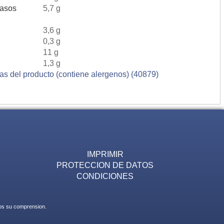
rasos
5,7 g
3,6 g
0,3 g
11 g
1,3 g
ias del producto (contiene alergenos) (40879)
IMPRIMIR
PROTECCION DE DATOS
CONDICIONES
mos su comprension.