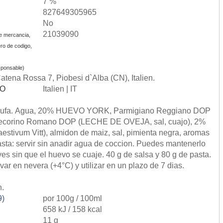
7 %
827649305965
No
21039090
e mercancia,
ro de codigo,
ponsable)
Catena Rossa 7, Piobesi d`Alba (CN), Italien.
SO
Italien | IT
Trufa. Agua, 20% HUEVO YORK, Parmigiano Reggiano DOP
 Pecorino Romano DOP (LECHE DE OVEJA, sal, cuajo), 2%
aestivum Vitt), almidon de maiz, sal, pimienta negra, aromas
pasta: servir sin anadir agua de coccion. Puedes mantenerlo
rves sin que el huevo se cuaje. 40 g de salsa y 80 g de pasta.
ar en nevera (+4°C) y utilizar en un plazo de 7 dias.
n.
9)
por 100g / 100ml
658 kJ / 158 kcal
11 g