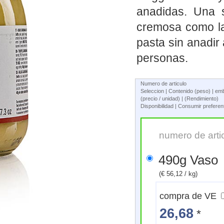
anadidas. Una s
cremosa como la
pasta sin anadir
personas.
Numero de articulo
Seleccion | Contenido (peso) | em
(precio / unidad) | (Rendimiento)
Disponibilidad | Consumir prefere
numero de arti
490g Vaso
(€ 56,12 / kg)
compra de VE
26,68
*