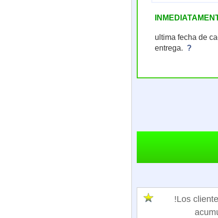
INMEDIATAMEN
ultima fecha de c
entrega.
?
!Los clie
acumu