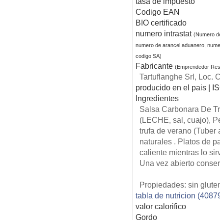
tasa de impuesto
Codigo EAN
BIO certificado
numero intrastat
(Numero d
numero de arancel aduanero, nume
codigo SA)
Fabricante
(Emprendedor Res
Tartuflanghe Srl, Loc. 
producido en el pais | I
Ingredientes
Salsa Carbonara De 
(LECHE, sal, cuajo),
trufa de verano (Tuber 
naturales . Platos de 
caliente mientras lo si
Una vez abierto conserv
Propiedades: sin glute
tabla de nutricion (4087
valor calorifico
Gordo