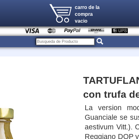
carro de la
compra
vacio
TARTUFLANG
con trufa d
La version mod
Guanciale se sus
aestivum Vitt.)
Reggiano DOP y 