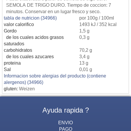
SEMOLA DE TRIGO DURO. Tiempo de coccion: 7
minutos. Conservar en un lugar fresco y seco.
tabla de nutricion (34966)
por 100g / 100ml
valor calorifico
1493 kJ / 352 kcal
Gordo
1,5 g
de los cuales acidos grasos
0,3 g
saturados
carbohidratos
70,2 g
de los cuales azucares
3,4 g
proteina
13 g
Sal
0,01 g
Informacion sobre alergias del producto (contiene
alergenos) (34966)
gluten:
Weizen
Ayuda rapida ?
ENVIO
PAGO