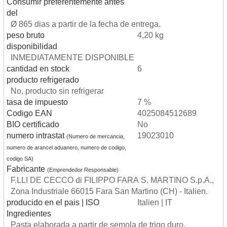
Consumir preferentemente antes
del
Ø 865 dias a partir de la fecha de entrega.
peso bruto
4,20 kg
disponibilidad
INMEDIATAMENTE DISPONIBLE
cantidad en stock
6
producto refrigerado
No, producto sin refrigerar
tasa de impuesto
7 %
Codigo EAN
4025084512689
BIO certificado
No
numero intrastat
19023010
(Numero de mercancia,
numero de arancel aduanero, numero de codigo,
codigo SA)
Fabricante
(Emprendedor Responsable)
F.LLI DE CECCO di FILIPPO FARA S. MARTINO S.p.A.,
Zona Industriale 66015 Fara San Martino (CH) - Italien.
producido en el pais | ISO
Italien | IT
Ingredientes
Pasta elaborada a partir de semola de trigo duro.