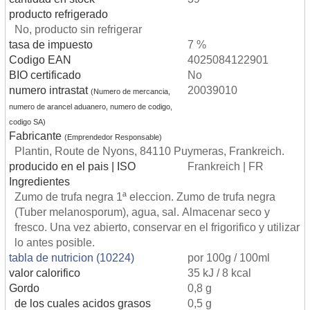
producto refrigerado
No, producto sin refrigerar
tasa de impuesto
7 %
Codigo EAN
4025084122901
BIO certificado
No
numero intrastat
20039010
(Numero de mercancia,
numero de arancel aduanero, numero de codigo,
codigo SA)
Fabricante
(Emprendedor Responsable)
Plantin, Route de Nyons, 84110 Puymeras, Frankreich.
producido en el pais | ISO
Frankreich | FR
Ingredientes
Zumo de trufa negra 1ª eleccion. Zumo de trufa negra
(Tuber melanosporum), agua, sal. Almacenar seco y
fresco. Una vez abierto, conservar en el frigorifico y utilizar
lo antes posible.
tabla de nutricion (10224)
por 100g / 100ml
valor calorifico
35 kJ / 8 kcal
Gordo
0,8 g
de los cuales acidos grasos
0,5 g