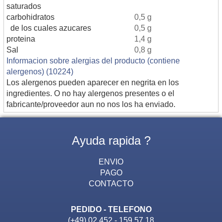
saturados
carbohidratos
0,5 g
de los cuales azucares
0,5 g
proteina
1,4 g
Sal
0,8 g
Informacion sobre alergias del producto (contiene
alergenos) (10224)
Los alergenos pueden aparecer en negrita en los
ingredientes. O no hay alergenos presentes o el
fabricante/proveedor aun no nos los ha enviado.
Ayuda rapida ?
ENVIO
PAGO
CONTACTO
PEDIDO - TELEFONO
(+49) 02 452 - 159 57 18