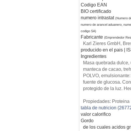
Codigo EAN
BIO certificado
numero intrastat
(Numero d
numero de arancel aduanero, nume
codigo SA)
Fabricante
(Emprendedor Res
Karl Zieres GmbH, Bres
producido en el pais | I
Ingredientes
Masa quebrada dulce
manteca de cacao, tre
POLVO, emulsionante: 
fuente de glucosa. Con
protegido de la luz. H
Propiedades: Proteina 
tabla de nutricion (2677
valor calorifico
Gordo
de los cuales acidos g