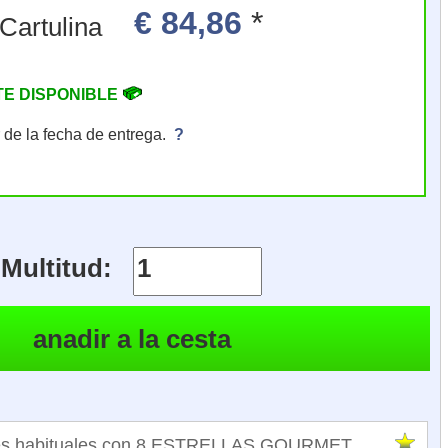
€ 84,86
*
150 piezas Cartulina
TE DISPONIBLE
r de la fecha de entrega.
?
Multitud:
ntes habituales con 8 ESTRELLAS GOURMET