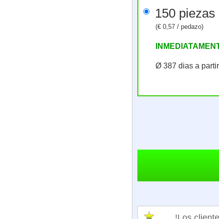
(€ 0,57 / pedazo)
INMEDIATAMEN
Ø 387 dias a parti
!Los clie