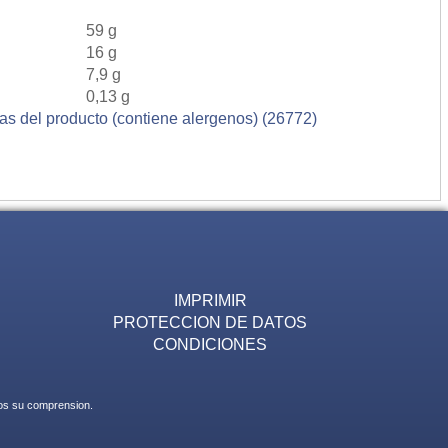
59 g
16 g
7,9 g
0,13 g
ias del producto (contiene alergenos) (26772)
IMPRIMIR
PROTECCION DE DATOS
CONDICIONES
mos su comprension.