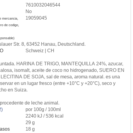
7610032046544
No
19059045
e mercancia,
ro de codigo,
ponsable)
lauer Str. 8, 63452 Hanau, Deutschland.
SO
Schweiz | CH
, untada. HARINA DE TRIGO, MANTEQUILLA 24%, azucar,
halosa, isomalt, aceite de coco no hidrogenado, SUERO EN
LECITINA DE SOJA, sal de mesa, aroma natural. es una
servar en un lugar fresco (entre +10°C y +20°C), seco y
echo en Suiza.
procedente de leche animal.
2)
por 100g / 100ml
2240 kJ / 536 kcal
29 g
rasos
18 g