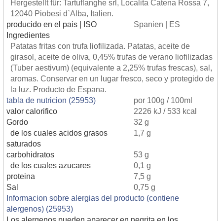
Hergestellt für: Tartuflanghe srl, Localita Catena Rossa 7,
12040 Piobesi d`Alba, Italien.
producido en el pais | ISO
Spanien | ES
Ingredientes
Patatas fritas con trufa liofilizada. Patatas, aceite de
girasol, aceite de oliva, 0,45% trufas de verano liofilizadas
(Tuber aestivum) (equivalente a 2,25% trufas frescas), sal,
aromas. Conservar en un lugar fresco, seco y protegido de
la luz. Producto de Espana.
tabla de nutricion (25953)
por 100g / 100ml
valor calorifico
2226 kJ / 533 kcal
Gordo
32 g
de los cuales acidos grasos
1,7 g
saturados
carbohidratos
53 g
de los cuales azucares
0,1 g
proteina
7,5 g
Sal
0,75 g
Informacion sobre alergias del producto (contiene
alergenos) (25953)
Los alergenos pueden aparecer en negrita en los