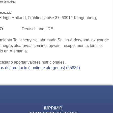
ro de codigo,
ponsable)
Ingo Holland, Frühlingstraße 37, 63911 Klingenberg,
SO
Deutschland | DE
mienta Tellicherry, sal ahumada Salish Alderwood, azucar de
egro, alcaravea, comino, ajwain, hisopo, menta, tomillo.
do en Alemania.
esario aportar valores nutricionales.
ias del producto (contiene alergenos) (25884)
IMPRIMIR