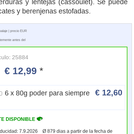
erduras y lentejas (cassoulet). Se puede
acates y berenjenas estofadas.
balaje | precio EUR
ntemente antes del
culo: 25884
€ 12,99
*
€ 12,60
6 x 80g poder para siempre
TE DISPONIBLE
aducidad: 7.9.2026 Ø 879 dias a partir de la fecha de