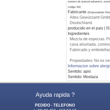
numero de arancel aduanero, nume
codigo SA)
Fabricante
(Emprendedor Res
Altes Gewürzamt GmbH 
Deutschland.
producido en el pais | I
Ingredientes
Mezcla de especias. Pi
cana ahumada, comino n
Fabricado y embotella
Propiedades: No es nec
Informacion sobre alerg
Sentido: apio
Sentido: Mostaza
Ayuda rapida ?
PEDIDO - TELEFONO