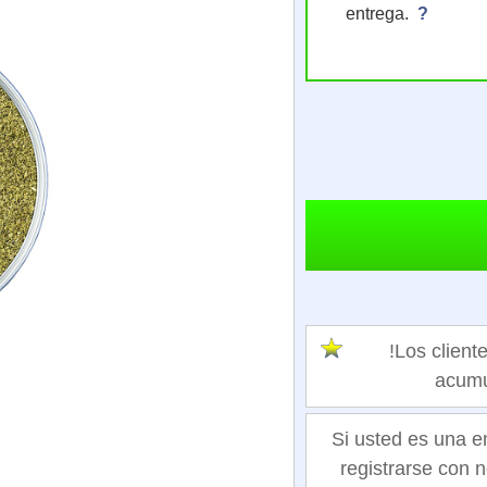
entrega.
?
!Los clie
acumu
Si usted es una e
registrarse con n