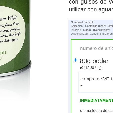
con guisos de v
utilizar con agu
Numero de articulo
Seleccion | Contenido (peso) | em
(precio / unidad) | (Rendimiento)
Disponibilidad | Consumir prefere
numero de arti
80g poder
(€ 162,38 / kg)
compra de VE
*
INMEDIATAMEN
ultima fecha de c