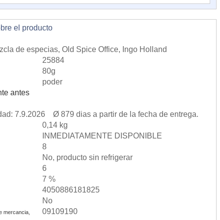
obre el producto
zcla de especias, Old Spice Office, Ingo Holland
25884
80g
poder
te antes
dad: 7.9.2026 Ø 879 dias a partir de la fecha de entrega.
0,14 kg
INMEDIATAMENTE DISPONIBLE
8
No, producto sin refrigerar
6
7 %
4050886181825
No
09109190
e mercancia,