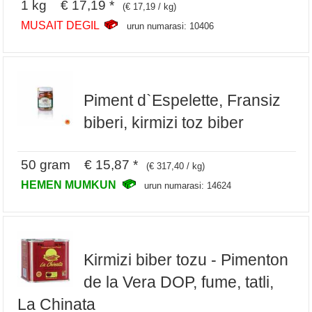
1 kg € 17,19 *
(€ 17,19 / kg)
MUSAIT DEGIL
urun numarasi: 10406
Piment d`Espelette, Fransiz
biberi, kirmizi toz biber
50 gram € 15,87 *
(€ 317,40 / kg)
HEMEN MUMKUN
urun numarasi: 14624
Kirmizi biber tozu - Pimenton
de la Vera DOP, fume, tatli,
La Chinata