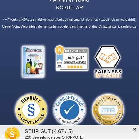
VERI KORUMASI
KOSULLAR
* = Fiyatlara KDV, arti nakliye masraflari ve herhangi bir donmus / tazelik ek ucreti dahildir.
Ceviri Notu: Web sitesinde henuz tum ogeler cevrilmemis olabilir. Anlayisinizi rica ediyoruz.
×
(4.67 / 5)
SEHR GUT
220
Bewertungen bei SHOPVOTE