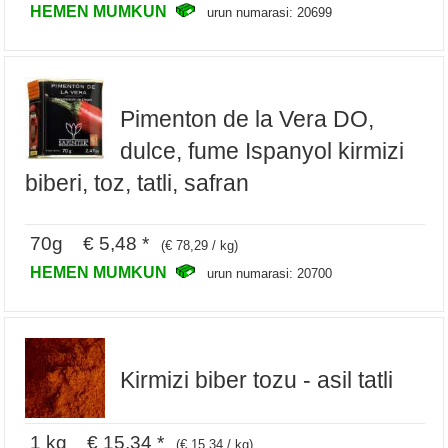
HEMEN MUMKUN
urun numarasi: 20699
Pimenton de la Vera DO,
dulce, fume Ispanyol kirmizi
biberi, toz, tatli, safran
70g € 5,48 *
(€ 78,29 / kg)
HEMEN MUMKUN
urun numarasi: 20700
Kirmizi biber tozu - asil tatli
1 kg € 15,34 *
(€ 15,34 / kg)