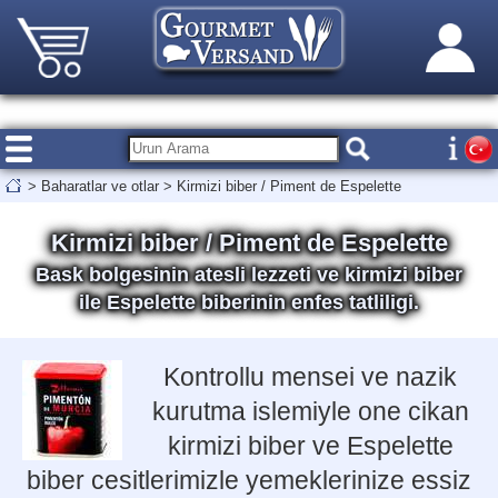
>
Baharatlar ve otlar
>
Kirmizi biber / Piment de Espelette
Kirmizi biber / Piment de Espelette
Bask bolgesinin atesli lezzeti ve kirmizi biber
ile Espelette biberinin enfes tatliligi.
Kontrollu mensei ve nazik
kurutma islemiyle one cikan
kirmizi biber ve Espelette
biber cesitlerimizle yemeklerinize essiz