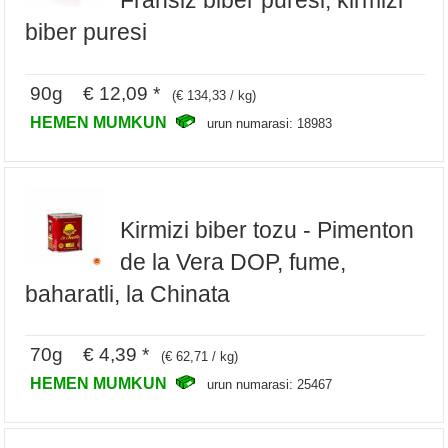
Fransiz biber puresi, kirmizi
biber puresi
90g € 12,09 *
(€ 134,33 / kg)
HEMEN MUMKUN
urun numarasi: 18983
Kirmizi biber tozu - Pimenton
de la Vera DOP, fume,
baharatli, la Chinata
70g € 4,39 *
(€ 62,71 / kg)
HEMEN MUMKUN
urun numarasi: 25467