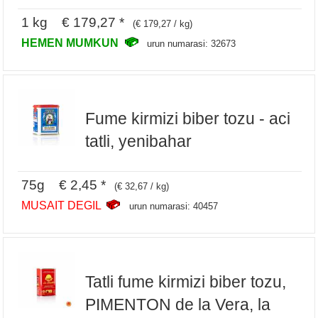
1 kg € 179,27 *
(€ 179,27 / kg)
HEMEN MUMKUN
urun numarasi: 32673
Fume kirmizi biber tozu - aci
tatli, yenibahar
75g € 2,45 *
(€ 32,67 / kg)
MUSAIT DEGIL
urun numarasi: 40457
Tatli fume kirmizi biber tozu,
PIMENTON de la Vera, la