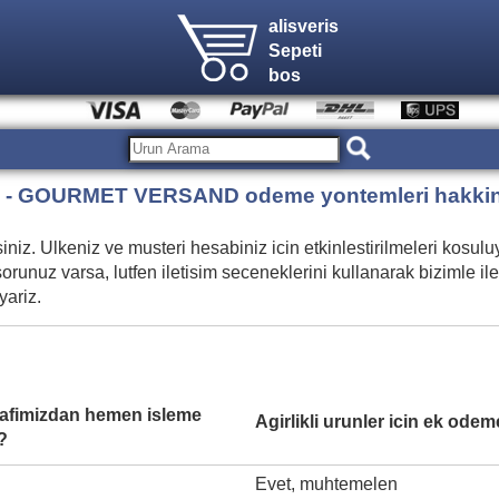
alisveris
Sepeti
bos
- GOURMET VERSAND odeme yontemleri hakkind
. Ulkeniz ve musteri hesabiniz icin etkinlestirilmeleri kosuluyl
sorunuz varsa, lutfen
iletisim seceneklerini kullanarak bizimle 
yariz.
arafimizdan hemen isleme
Agirlikli urunler icin ek ode
?
Evet, muhtemelen