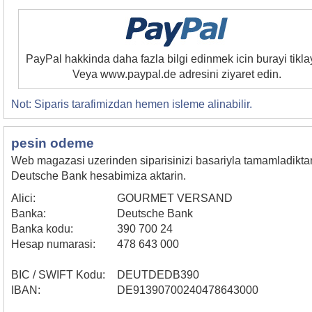
PayPal hakkinda daha fazla bilgi edinmek icin burayi tikla
Veya www.paypal.de adresini ziyaret edin.
Not: Siparis tarafimizdan hemen isleme alinabilir.
pesin odeme
Web magazasi uzerinden siparisinizi basariyla tamamladiktan s
Deutsche Bank hesabimiza aktarin.
Alici:
GOURMET VERSAND
Banka:
Deutsche Bank
Banka kodu:
390 700 24
Hesap numarasi:
478 643 000
BIC / SWIFT Kodu:
DEUTDEDB390
IBAN:
DE91390700240478643000