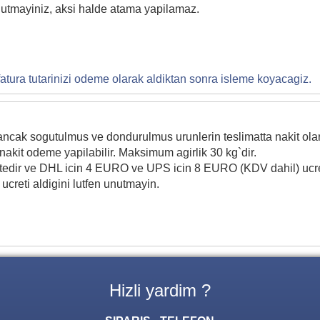
nutmayiniz, aksi halde atama yapilamaz.
tura tutarinizi odeme olarak aldiktan sonra isleme koyacagiz.
ncak sogutulmus ve dondurulmus urunlerin teslimatta nakit ola
akit odeme yapilabilir. Maksimum agirlik 30 kg`dir.
ktedir ve DHL icin 4 EURO ve UPS icin 8 EURO (KDV dahil) ucre
ucreti aldigini lutfen unutmayin.
Hizli yardim ?