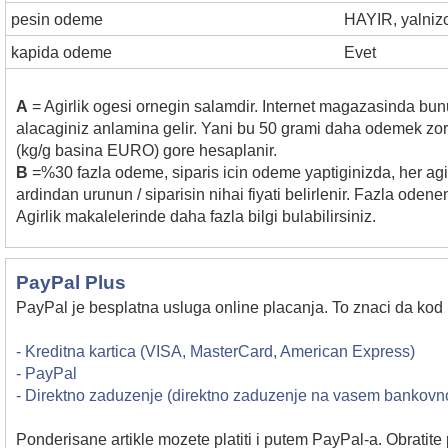
pesin odeme
HAYIR, yalniz
kapida odeme
Evet
A
= Agirlik ogesi ornegin salamdir. Internet magazasinda bunun 
alacaginiz anlamina gelir. Yani bu 50 grami daha odemek zorund
(kg/g basina EURO) gore hesaplanir.
B
=%30 fazla odeme, siparis icin odeme yaptiginizda, her agir
ardindan urunun / siparisin nihai fiyati belirlenir. Fazla odenen
Agirlik makalelerinde daha fazla bilgi bulabilirsiniz.
PayPal Plus
PayPal je besplatna usluga online placanja. To znaci da kod 
- Kreditna kartica (VISA, MasterCard, American Express)
- PayPal
- Direktno zaduzenje (direktno zaduzenje na vasem bankov
Ponderisane artikle mozete platiti i putem PayPal-a. Obratite