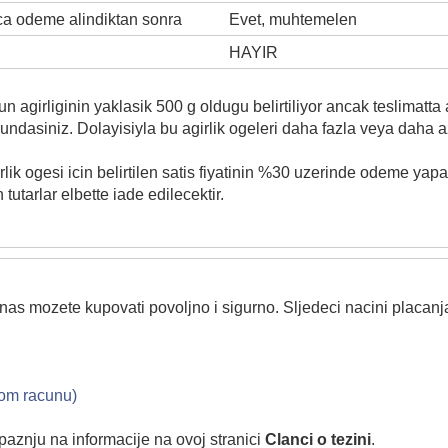
ca odeme alindiktan sonra
Evet, muhtemelen
HAYIR
agirliginin yaklasik 500 g oldugu belirtiliyor ancak teslimatta a
asiniz. Dolayisiyla bu agirlik ogeleri daha fazla veya daha az ag
lik ogesi icin belirtilen satis fiyatinin %30 uzerinde odeme yap
 tutarlar elbette iade edilecektir.
nas mozete kupovati povoljno i sigurno. Sljedeci nacini placan
nom racunu)
 paznju na informacije na ovoj stranici
Clanci o tezini
.