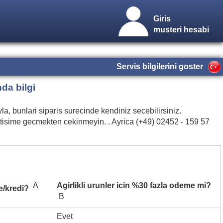
Giris
musteri hesabi
Servis bilgilerini goster
a bilgi
a, bunlari siparis surecinde kendiniz secebilirsiniz.
iletisime gecmekten cekinmeyin.
. Ayrica (+49) 02452 - 159 57
A
Agirlikli urunler icin %30 fazla odeme mi?
me/kredi?
B
Evet