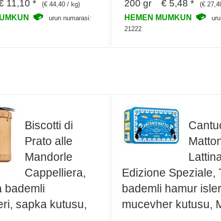
 11,10 *
200 gr € 5,48 *
(€ 44,40 / kg)
(€ 27,4
MUMKUN
HEMEN MUMKUN
urun numarasi:
uru
21222
Biscotti di
Cantuc
Prato alle
Matton
Mandorle
Lattin
Cappelliera,
Edizione Speziale,
 bademli
bademli hamur isleri
eri, sapka kutusu,
mucevher kutusu, M