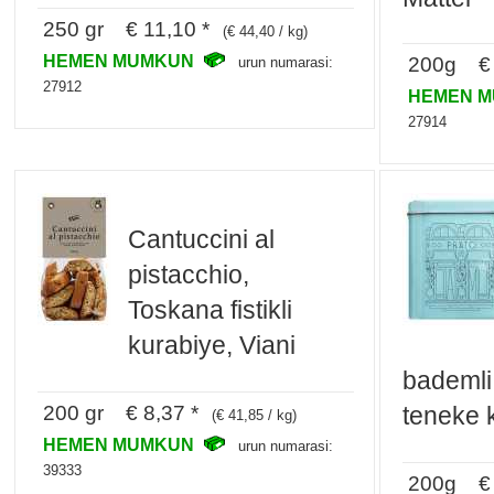
250 gr € 11,10 *
(€ 44,40 / kg)
HEMEN MUMKUN
200g € 
urun numarasi:
27912
HEMEN 
27914
Cantuccini al
pistacchio,
Toskana fistikli
kurabiye, Viani
bademli 
200 gr € 8,37 *
teneke 
(€ 41,85 / kg)
HEMEN MUMKUN
urun numarasi:
39333
200g € 