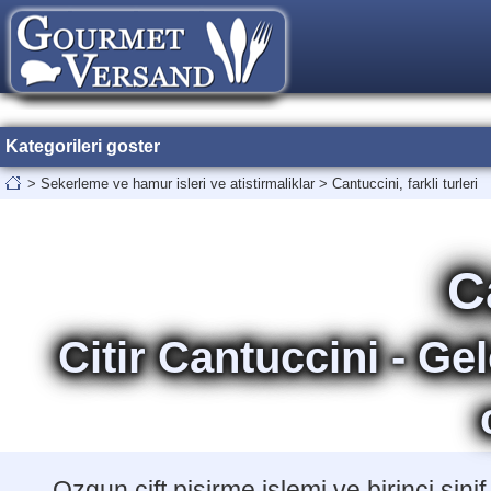
Kategorileri goster
>
Sekerleme ve hamur isleri ve atistirmaliklar
>
Cantuccini, farkli turleri
C
Citir Cantuccini - G
Ozgun cift pisirme islemi ve birinci sini