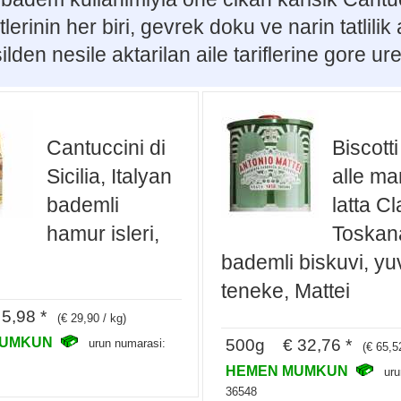
tlerinin her biri, gevrek doku ve narin tatl
ilden nesile aktarilan aile tariflerine gore uret
Cantuccini di
Biscotti
Sicilia, Italyan
alle ma
bademli
latta Cl
hamur isleri,
Toskan
bademli biskuvi, yu
teneke, Mattei
5,98 *
(€ 29,90 / kg)
MUMKUN
500g € 32,76 *
urun numarasi:
(€ 65,5
HEMEN MUMKUN
uru
36548