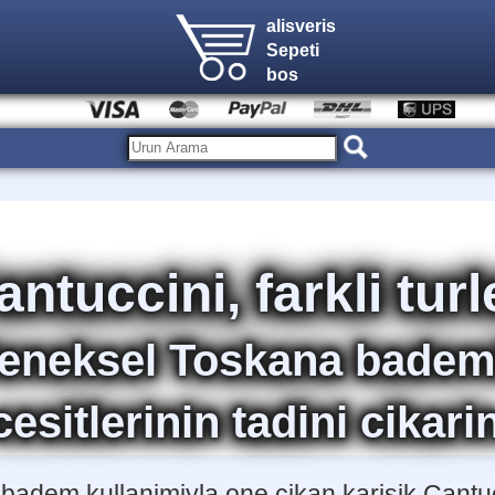
alisveris
Sepeti
bos
antuccini, farkli turl
eleneksel Toskana bademl
cesitlerinin tadini cikari
f badem kullanimiyla one cikan karisik Cantucc