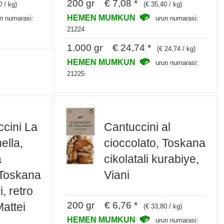
200 gr € 7,08 *
0 / kg)
(€ 35,40 / kg)
HEMEN MUMKUN
n numarasi:
urun numarasi:
21224
1.000 gr € 24,74 *
(€ 24,74 / kg)
HEMEN MUMKUN
urun numarasi:
21225
cini La
Cantuccini al
ella,
cioccolato, Toskana
a
cikolatali kurabiye,
 Toskana
Viani
, retro
200 gr € 6,76 *
attei
(€ 33,80 / kg)
HEMEN MUMKUN
urun numarasi: