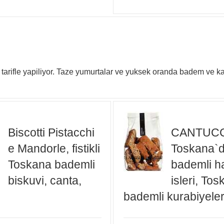
arifle yapiliyor. Taze yumurtalar ve yuksek oranda badem ve kalite
Biscotti Pistacchi
CANTUCCI
e Mandorle, fistikli
Toskana`
Toskana bademli
bademli h
biskuvi, canta,
isleri, To
bademli kurabiyeler