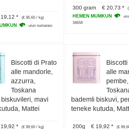
300 gram € 20,73 *
HEMEN MUMKUN
19,12 *
uru
(€ 95,60 / kg)
34658
MUMKUN
urun numarasi:
Biscotti di Prato
Biscotti
alle mandorle,
alle ma
azzurra,
pembe,
Toskana
Toskan
biskuvileri, mavi
bademli biskuvi, p
kutuda, Mattei
teneke kutuda, Matt
19,92 *
200g € 19,92 *
(€ 99,60 / kg)
(€ 99,6