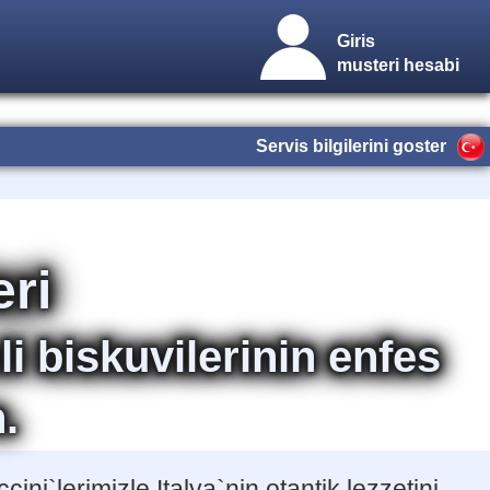
Giris
musteri hesabi
Servis bilgilerini goster
eri
i biskuvilerinin enfes
n.
ini`lerimizle Italya`nin otantik lezzetini