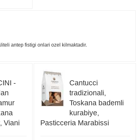
li antep fistigi onlari ozel kilmaktadir.
NI -
Cantucci
dan
tradizionali,
amur
Toskana bademli
skana
kurabiye,
, Viani
Pasticceria Marabissi