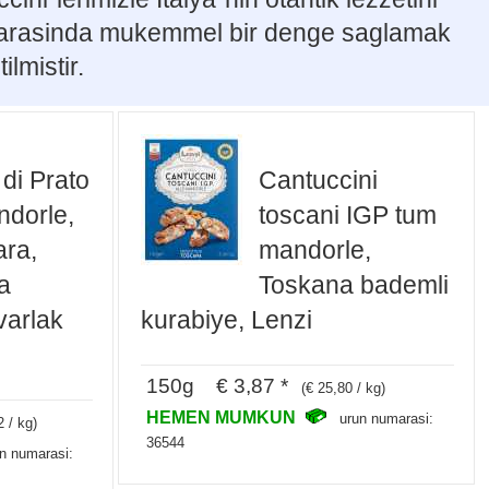
ilik arasinda mukemmel bir denge saglamak
ilmistir.
 di Prato
Cantuccini
ndorle,
toscani IGP tum
ara,
mandorle,
a
Toskana bademli
varlak
kurabiye, Lenzi
150g € 3,87 *
(€ 25,80 / kg)
HEMEN MUMKUN
urun numarasi:
2 / kg)
36544
n numarasi: