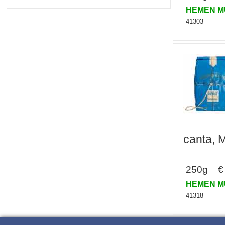
HEMEN 
41303
canta, M
250g € 
HEMEN 
41318