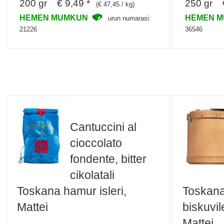
200 gr € 9,49 *
250 gr €
(€ 47,45 / kg)
HEMEN MUMKUN
HEMEN 
urun numarasi:
21226
36546
Cantuccini al
cioccolato
fondente, bitter
cikolatali
Toskana hamur isleri,
Toskana
Mattei
biskuvil
Mattei