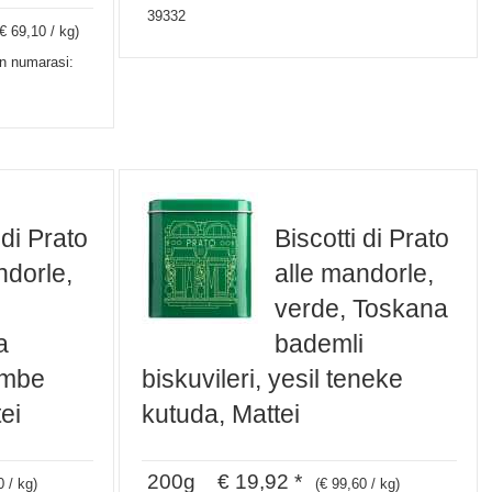
39332
(€ 69,10 / kg)
n numarasi:
 di Prato
Biscotti di Prato
ndorle,
alle mandorle,
verde, Toskana
a
bademli
embe
biskuvileri, yesil teneke
ei
kutuda, Mattei
200g € 19,92 *
0 / kg)
(€ 99,60 / kg)