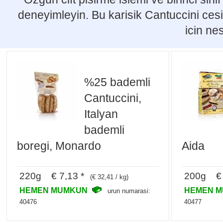
deneyimleyin. Bu karisik Cantuccini cesi
icin nes
%25 bademli
Cantuccini,
Italyan
bademli
boregi, Monardo
Aida
220g € 7,13 *
200g € 
(€ 32,41 / kg)
HEMEN MUMKUN
HEMEN 
urun numarasi:
40476
40477