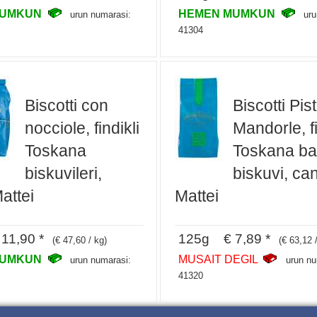
MUMKUN
HEMEN MUMKUN
urun numarasi:
uru
41304
Biscotti con
Biscotti Pis
nocciole, findikli
Mandorle, fi
Toskana
Toskana ba
biskuvileri,
biskuvi, can
attei
Mattei
11,90 *
125g € 7,89 *
(€ 47,60 / kg)
(€ 63,12 
MUMKUN
MUSAIT DEGIL
urun numarasi:
urun nu
41320