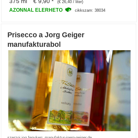
375 ml € 9,90 *
(€ 26,40 / liter)
AZONNAL ELERHETO
cikkszam: 38034
Prisecco a Jorg Geiger
manufakturabol
szerzoi jog fenykep: manufaktur-joerg-geiger.de