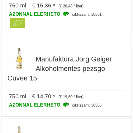
750 ml € 15,36 *
(€ 20,48 / liter)
AZONNAL ELERHETO
cikkszam: 38561
Manufaktura Jorg Geiger
Alkoholmentes pezsgo
Cuvee 15
750 ml € 14,70 *
(€ 19,60 / liter)
AZONNAL ELERHETO
cikkszam: 38565