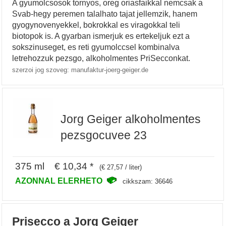
A gyumolcsosok tornyos, oreg oriasfaikkal nemcsak a
Svab-hegy peremen talalhato tajat jellemzik, hanem
gyogynovenyekkel, bokrokkal es viragokkal teli
biotopok is. A gyarban ismerjuk es ertekeljuk ezt a
sokszinuseget, es reti gyumolccsel kombinalva
letrehozzuk pezsgo, alkoholmentes PriSecconkat.
szerzoi jog szoveg: manufaktur-joerg-geiger.de
Jorg Geiger alkoholmentes
pezsgocuvee 23
375 ml € 10,34 *
(€ 27,57 / liter)
AZONNAL ELERHETO
cikkszam: 36646
Prisecco a Jorg Geiger