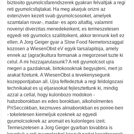
biztosito gyumolcsfarendszerek gyakran felvaltjak a regi
reti gyumolcsfajtakat. Ha meg akarjuk orizni az
extenziven kezelt svab gyumolcsosoket, amelyek
szamtalan rovar-, madar- es apro allatfaj, valamint
novenyi diverzitas menedekeikent, es termeszetesen
egyedi reti gyumolcs szallitoikent, akkor tennunk kell ez
ellen. A Jorg Geiger gyar a Slow Food Nemetorszaggal
kozosen a WiesenObst eV egyik tarsalapitoja, amely
ennek az (agrar)kultura formanak a megorzeset tuzte ki
celul. A mi hozzajarulasunk? A reti gyumolcsot ujra
megeri a gazdaknak, birtokosoknak begyujteni, mert jo
arakat fizetunk. A WiesenObst a tevekenysegunk
kozeppontjaban all. Ujra felfedeztuk a regi feldolgozasi
technikakat es uj eljarasokat fejlesztettunk ki, mindig
azzal a cellal, hogy kulonbozo modokon -
habzoborokban es edes borokban, alkoholmentes
PriSeccokban, kezmuves almaborokban es poiree-ben
- tokeletesen kiemeljuk ezeknek az egyedi
gyumolcsoknek az aromait es kulonleges izeit.
Termeszetesen a Jorg Geiger gyarban tovabbra is
kovetjuk a reti gyumolcsbol keszult parlat keszitesenek