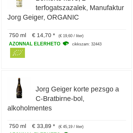
terfogatszazalek, Manufaktur
Jorg Geiger, ORGANIC
750 ml € 14,70 *
(€ 19,60 / liter)
AZONNAL ELERHETO
cikkszam: 32443
Jorg Geiger korte pezsgo a
C-Bratbirne-bol,
alkoholmentes
750 ml € 33,89 *
(€ 45,19 / liter)