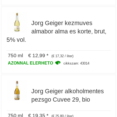
Jorg Geiger kezmuves
almabor alma es korte, brut,
5% vol.
750 ml € 12,99 *
(€ 17,32 / liter)
AZONNAL ELERHETO
cikkszam: 43014
Jorg Geiger alkoholmentes
pezsgo Cuvee 29, bio
750 ml € 19,35 *
(€ 25,80 / liter)