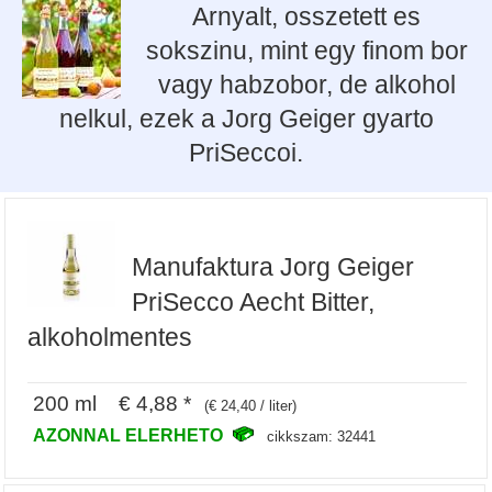
Arnyalt, osszetett es
sokszinu, mint egy finom bor
vagy habzobor, de alkohol
nelkul, ezek a Jorg Geiger gyarto
PriSeccoi.
Manufaktura Jorg Geiger
PriSecco Aecht Bitter,
alkoholmentes
200 ml € 4,88 *
(€ 24,40 / liter)
AZONNAL ELERHETO
cikkszam: 32441