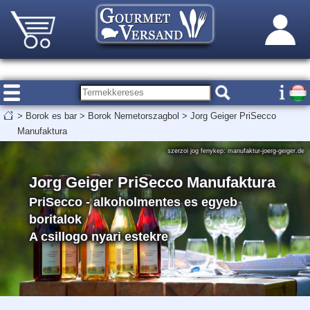
>
Borok es bar
>
Borok Nemetorszagbol
>
Jorg Geiger PriSecco
Manufaktura
szerzoi jog fenykep: manufaktur-joerg-geiger.de
Jorg Geiger PriSecco Manufaktura
PriSecco - alkoholmentes es egyeb
boritalok
A csillogo nyari estekre