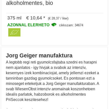
alkoholmentes, bio
375 ml € 10,64 *
(€ 28,37 / liter)
AZONNAL ELERHETO
cikkszam: 34674
Jorg Geiger manufaktura
A legtobb regi reti gyumolcsfajtaba szedni es harapni
nem ajanlatos - igy hivjak a svabok az intenziv,
kesernyes izek kombinaciojat, amely jellemzi ezeket a
tanninban gazdag gyumolcsoket. Es pontosan ezt a
minoseget ertekeljuk a Jorg Geiger manufakturaban. A
svab WiesenObst intenziv aromainak koszonhetoen
idealis parlatok, habzoborok es alkoholmentes
PriSeccok keszitesehez!