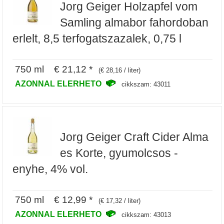
Jorg Geiger Holzapfel vom
Samling almabor fahordoban
erlelt, 8,5 terfogatszazalek, 0,75 l
750 ml € 21,12 *
(€ 28,16 / liter)
AZONNAL ELERHETO
cikkszam: 43011
Jorg Geiger Craft Cider Alma
es Korte, gyumolcsos -
enyhe, 4% vol.
750 ml € 12,99 *
(€ 17,32 / liter)
AZONNAL ELERHETO
cikkszam: 43013