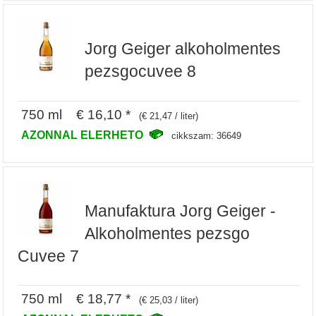
Jorg Geiger alkoholmentes
pezsgocuvee 8
750 ml € 16,10 *
(€ 21,47 / liter)
AZONNAL ELERHETO
cikkszam: 36649
Manufaktura Jorg Geiger -
Alkoholmentes pezsgo
Cuvee 7
750 ml € 18,77 *
(€ 25,03 / liter)