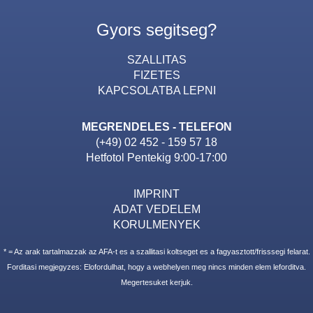
Gyors segitseg?
SZALLITAS
FIZETES
KAPCSOLATBA LEPNI
MEGRENDELES - TELEFON
(+49) 02 452 - 159 57 18
Hetfotol Pentekig 9:00-17:00
IMPRINT
ADAT VEDELEM
KORULMENYEK
* = Az arak tartalmazzak az AFA-t es a szallitasi koltseget es a fagyasztott/frisssegi felarat.
Forditasi megjegyzes: Elofordulhat, hogy a webhelyen meg nincs minden elem leforditva.
Megertesuket kerjuk.