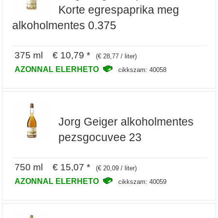
Korte egrespaprika meg
alkoholmentes 0.375
375 ml € 10,79 *
(€ 28,77 / liter)
AZONNAL ELERHETO
cikkszam: 40058
Jorg Geiger alkoholmentes
pezsgocuvee 23
750 ml € 15,07 *
(€ 20,09 / liter)
AZONNAL ELERHETO
cikkszam: 40059