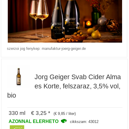
szerzoi jog fenykep: manufaktur-joerg-geiger.de
Jorg Geiger Svab Cider Alma
es Korte, felszaraz, 3,5% vol,
bio
330 ml € 3,25 *
(€ 9,85 / liter)
AZONNAL ELERHETO
cikkszam: 43012