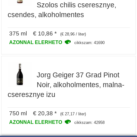
Szolos chilis cseresznye,
csendes, alkoholmentes
375 ml € 10,86 *
(€ 28,96 / liter)
AZONNAL ELERHETO
cikkszam: 41690
Jorg Geiger 37 Grad Pinot
Noir, alkoholmentes, malna-
cseresznye izu
750 ml € 20,38 *
(€ 27,17 / liter)
AZONNAL ELERHETO
cikkszam: 42958