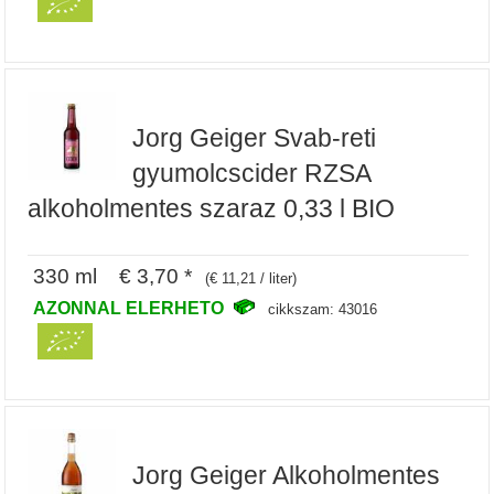
Jorg Geiger Svab-reti
gyumolcscider RZSA
alkoholmentes szaraz 0,33 l BIO
330 ml € 3,70 *
(€ 11,21 / liter)
AZONNAL ELERHETO
cikkszam: 43016
Jorg Geiger Alkoholmentes