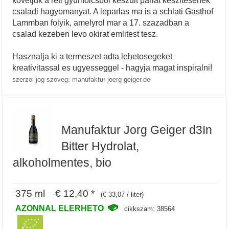
csaladi hagyomanyat. A leparlas ma is a schlati Gasthof
Lammban folyik, amelyrol mar a 17. szazadban a
csalad kezeben levo okirat emlitest tesz.
Hasznalja ki a termeszet adta lehetosegeket
kreativitassal es ugyesseggel - hagyja magat inspiralni!
szerzoi jog szoveg: manufaktur-joerg-geiger.de
Manufaktur Jorg Geiger d3In
Bitter Hydrolat,
alkoholmentes, bio
375 ml € 12,40 *
(€ 33,07 / liter)
AZONNAL ELERHETO
cikkszam: 38564