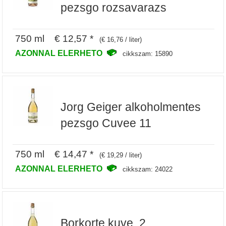
pezsgo rozsavarazs
750 ml € 12,57 *
(€ 16,76 / liter)
AZONNAL ELERHETO
cikkszam: 15890
Jorg Geiger alkoholmentes
pezsgo Cuvee 11
750 ml € 14,47 *
(€ 19,29 / liter)
AZONNAL ELERHETO
cikkszam: 24022
Borkorte kuve, 2