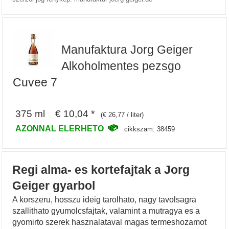
Manufaktura Jorg Geiger
Alkoholmentes pezsgo
Cuvee 7
375 ml € 10,04 *
(€ 26,77 / liter)
AZONNAL ELERHETO
cikkszam: 38459
Regi alma- es kortefajtak a Jorg
Geiger gyarbol
A korszeru, hosszu ideig tarolhato, nagy tavolsagra
szallithato gyumolcsfajtak, valamint a mutragya es a
gyomirto szerek hasznalataval magas termeshozamot