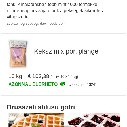
fank. Kinalatunkban tobb mint 4000 termekkel
mindennap hozzajarulunk a peksegek sikerehez
vilagszerte.
szerzoi jog szoveg: dawnfoods.com
Keksz mix por, plange
10 kg € 103,38 *
(€ 10,34 / kg)
AZONNAL ELERHETO
cikkszam: 13241
Brusszeli stilusu gofri