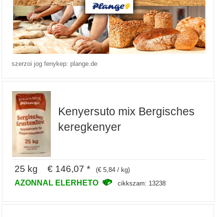
szerzoi jog fenykep: plange.de
Kenyersuto mix Bergisches
keregkenyer
25 kg € 146,07 *
(€ 5,84 / kg)
AZONNAL ELERHETO
cikkszam: 13238