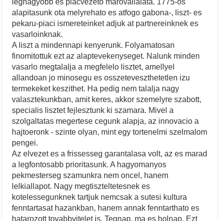
legnagyobb es piacvezeto marovallalata. 1775-os
alapitasunk ota melyrehato es atfogo gabona-, liszt- es
pekaru-piaci ismereteinket adjuk at partnereinknek es
vasarloinknak.
A liszt a mindennapi kenyerunk. Folyamatosan
finomitottuk ezt az alaptevekenyseget. Nalunk minden
vasarlo megtalalja a megfelelo lisztet, amellyel
allandoan jo minosegu es osszeteveszthetetlen izu
termekeket keszithet. Ha pedig nem talalja nagy
valasztekunkban, amit keres, akkor szemelyre szabott,
specialis lisztet fejlesztunk ki szamara. Mivel a
szolgaltatas megertese cegunk alapja, az innovacio a
hajtoeronk - szinte olyan, mint egy tortenelmi szelmalom
pengei.
Az elvezet es a frissesseg garantalasa volt, az es marad
a legfontosabb prioritasunk. A hagyomanyos
pekmesterseg szamunkra nem oncel, hanem
lelkiallapot. Nagy megtiszteltetesnek es
kotelessegunknek tartjuk nemcsak a sutesi kultura
fenntartasat hazankban, hanem annak fenntarthato es
hatarozott tovabbvitelet is. Tegnap, ma es holnap. Ezt