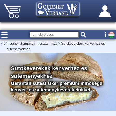
>
Gabonatermekek - teszta - liszt
>
Sutokeverekek kenyerhez es
sutemenyekhez
Sutokeverekek kenyerhez es
sutemenyekhez
Garantalt sutesi siker premium minosegu
kenyer- es sutemenykeverekeinkkel