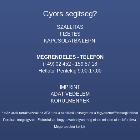
Gyors segitseg?
SZALLITAS
FIZETES
KAPCSOLATBA LEPNI
MEGRENDELES - TELEFON
(+49) 02 452 - 159 57 18
Hetfotol Pentekig 9:00-17:00
IMPRINT
ADAT VEDELEM
KORULMENYEK
* = Az arak tartalmazzak az AFA-t es a szallitasi koltseget es a fagyasztott/frisssegi felarat.
Forditasi megjegyzes: Elofordulhat, hogy a webhelyen meg nincs minden elem leforditva.
Megertesuket kerjuk.