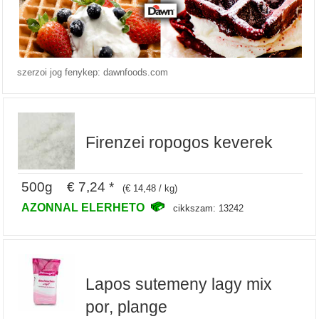
szerzoi jog fenykep: dawnfoods.com
Firenzei ropogos keverek
500g € 7,24 *
(€ 14,48 / kg)
AZONNAL ELERHETO
cikkszam: 13242
Lapos sutemeny lagy mix
por, plange