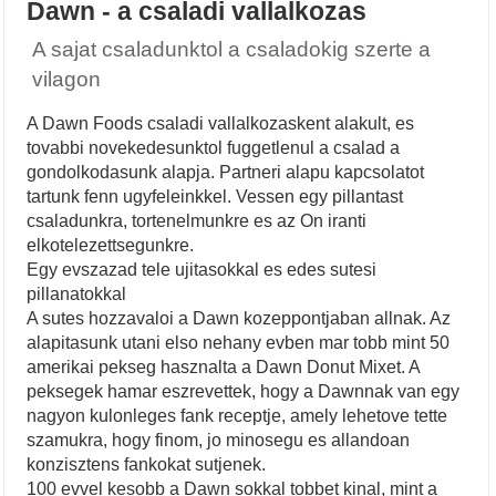
Dawn - a csaladi vallalkozas
A sajat csaladunktol a csaladokig szerte a
vilagon
A Dawn Foods csaladi vallalkozaskent alakult, es
tovabbi novekedesunktol fuggetlenul a csalad a
gondolkodasunk alapja. Partneri alapu kapcsolatot
tartunk fenn ugyfeleinkkel. Vessen egy pillantast
csaladunkra, tortenelmunkre es az On iranti
elkotelezettsegunkre.
Egy evszazad tele ujitasokkal es edes sutesi
pillanatokkal
A sutes hozzavaloi a Dawn kozeppontjaban allnak. Az
alapitasunk utani elso nehany evben mar tobb mint 50
amerikai pekseg hasznalta a Dawn Donut Mixet. A
peksegek hamar eszrevettek, hogy a Dawnnak van egy
nagyon kulonleges fank receptje, amely lehetove tette
szamukra, hogy finom, jo minosegu es allandoan
konzisztens fankokat sutjenek.
100 evvel kesobb a Dawn sokkal tobbet kinal, mint a