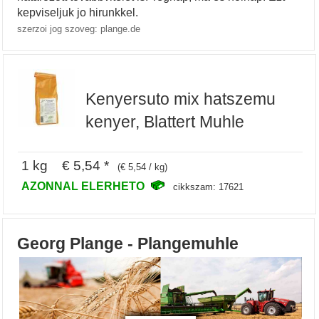
kepviseljuk jo hirunkkel.
szerzoi jog szoveg: plange.de
Kenyersuto mix hatszemu
kenyer, Blattert Muhle
1 kg € 5,54 *
(€ 5,54 / kg)
AZONNAL ELERHETO
cikkszam: 17621
Georg Plange - Plangemuhle