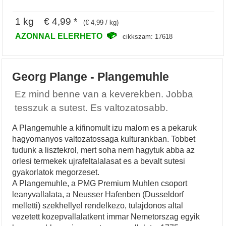
1 kg € 4,99 *
(€ 4,99 / kg)
AZONNAL ELERHETO
cikkszam: 17618
Georg Plange - Plangemuhle
Ez mind benne van a keverekben. Jobba
tesszuk a sutest. Es valtozatosabb.
A Plangemuhle a kifinomult izu malom es a pekaruk
hagyomanyos valtozatossaga kulturankban. Tobbet
tudunk a lisztekrol, mert soha nem hagytuk abba az
orlesi termekek ujrafeltalalasat es a bevalt sutesi
gyakorlatok megorzeset.
A Plangemuhle, a PMG Premium Muhlen csoport
leanyvallalata, a Neusser Hafenben (Dusseldorf
melletti) szekhellyel rendelkezo, tulajdonos altal
vezetett kozepvallalatkent immar Nemetorszag egyik