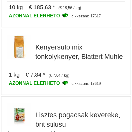
10 kg € 185,63 *
(€ 18,56 / kg)
AZONNAL ELERHETO
cikkszam: 17617
Kenyersuto mix
tonkolykenyer, Blattert Muhle
1 kg € 7,84 *
(€ 7,84 / kg)
AZONNAL ELERHETO
cikkszam: 17619
Lisztes pogacsak kevereke,
brit stilusu