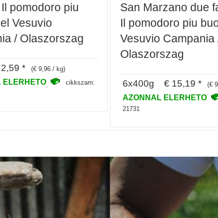
, Il pomodoro piu
San Marzano due fa
el Vesuvio
Il pomodoro piu bu
a / Olaszorszag
Vesuvio Campania 
Olaszorszag
2,59 *
(€ 9,96 / kg)
 ELERHETO
6x400g € 15,19 *
cikkszam:
(€ 9
AZONNAL ELERHETO
21731