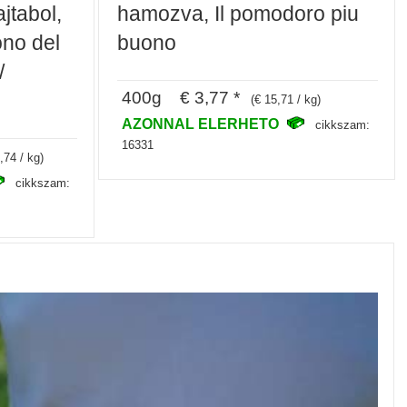
jtabol,
hamozva, Il pomodoro piu
ono del
buono
/
400g € 3,77 *
(€ 15,71 / kg)
AZONNAL ELERHETO
cikkszam:
16331
,74 / kg)
cikkszam: