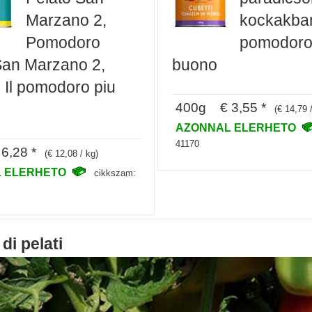
Marzano 2,
kockakban
Pomodoro
pomodoro
San Marzano 2,
buono
 Il pomodoro piu
400g € 3,55 *
(€ 14,79 
AZONNAL ELERHETO
41170
6,28 *
(€ 12,08 / kg)
 ELERHETO
cikkszam:
di pelati