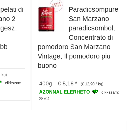
elati di
Paradicsompure
ano 2
San Marzano
Egesz,
paradicsombol,
Concentrato di
obb
pomodoro San Marzano
Vintage, Il pomodoro piu
buono
/ kg)
400g € 5,16 *
cikkszam:
(€ 12,90 / kg)
AZONNAL ELERHETO
cikkszam:
28704