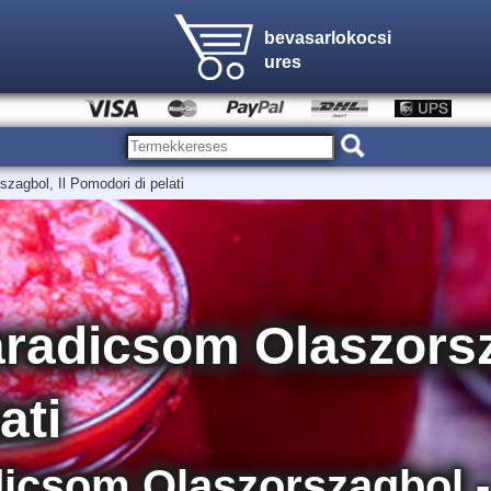
bevasarlokocsi
ures
agbol, Il Pomodori di pelati
radicsom Olaszorsza
ati
icsom Olaszorszagbol - 