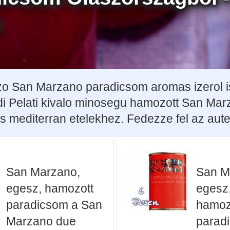
 San Marzano paradicsom aromas izerol ism
 di Pelati kivalo minosegu hamozott San Mar
 mediterran etelekhez. Fedezze fel az auten
San Marzano,
San M
egesz, hamozott
egesz
paradicsom a San
hamoz
Marzano due
parad