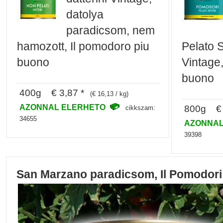
datolya
paradicsom, nem
hamozott, Il pomodoro piu
Pelato 
buono
Vintage,
buono
400g € 3,87 *
(€ 16,13 / kg)
AZONNAL ELERHETO
800g € 
cikkszam:
34655
AZONNAL
39398
San Marzano paradicsom, Il Pomodori 