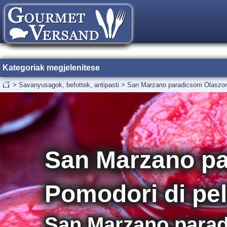
Kategoriak megjelenitese
>
Savanyusagok, befottek, antipasti
>
San Marzano paradicsom Olaszorsz
San Marzano pa
Pomodori di pel
San Marzano parad