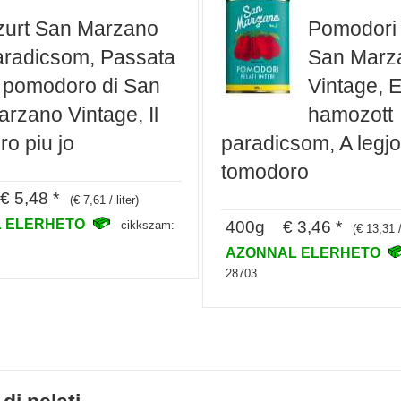
zurt San Marzano
Pomodori p
aradicsom, Passata
San Marz
i pomodoro di San
Vintage, 
rzano Vintage, Il
hamozott
o piu jo
paradicsom, A legj
tomodoro
 5,48 *
(€ 7,61 / liter)
 ELERHETO
400g € 3,46 *
cikkszam:
(€ 13,31 
AZONNAL ELERHETO
28703