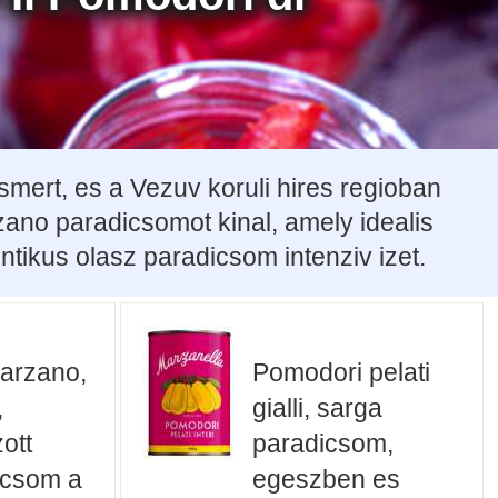
ert, es a Vezuv koruli hires regioban
zano paradicsomot kinal, amely idealis
tikus olasz paradicsom intenziv izet.
arzano,
Pomodori pelati
,
gialli, sarga
ott
paradicsom,
icsom a
egeszben es