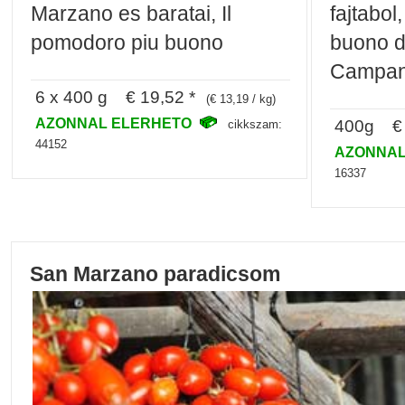
Marzano es baratai, Il
fajtabol
pomodoro piu buono
buono d
Campani
6 x 400 g € 19,52 *
(€ 13,19 / kg)
AZONNAL ELERHETO
400g € 
cikkszam:
44152
AZONNAL
16337
San Marzano paradicsom