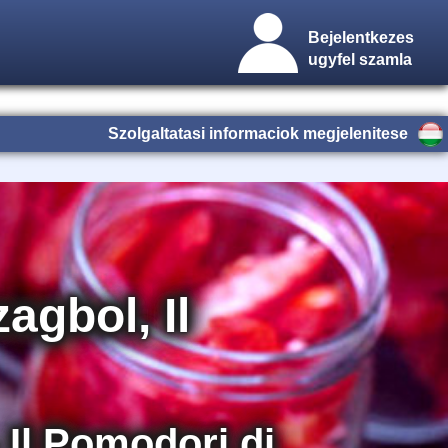
Bejelentkezes
ugyfel szamla
Szolgaltatasi informaciok megjelenitese
gbol, Il
Il Pomodori di