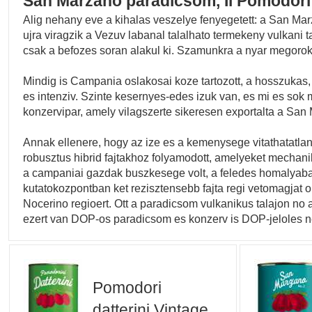
San Marzano paradicsom, Il Pomodori 
Alig nehany eve a kihalas veszelye fenyegetett: a San Mar
ujra viragzik a Vezuv labanal talalhato termekeny vulkani ta
csak a befozes soran alakul ki. Szamunkra a nyar megoro
Mindig is Campania oslakosai koze tartozott, a hosszukas
es intenziv. Szinte kesernyes-edes izuk van, es mi es sok 
konzervipar, amely vilagszerte sikeresen exportalta a Sa
Annak ellenere, hogy az ize es a kemenysege vitathatatlan v
robusztus hibrid fajtakhoz folyamodott, amelyeket mechani
a campaniai gazdak buszkesege volt, a feledes homalyaba m
kutatokozpontban ket rezisztensebb fajta regi vetomagjat
Nocerino regioert. Ott a paradicsom vulkanikus talajon n
ezert van DOP-os paradicsom es konzerv is DOP-jeloles n
Pomodori
datterini Vintage,