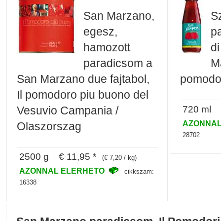
San Marzano,
S
egesz,
p
hamozott
d
paradicsom a
Ma
San Marzano due fajtabol,
pomodor
Il pomodoro piu buono del
720 ml €
Vesuvio Campania /
AZONNAL
Olaszorszag
28702
2500 g € 11,95 *
(€ 7,20 / kg)
AZONNAL ELERHETO
cikkszam:
16338