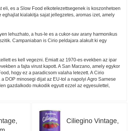
t eli, es a Slow Food elkotelezettsegenek is koszonhetoen
 eghajlat kialakitja sajat jellegzetes, aromas izet, amely
yen lehuzhato, a hus-le es a cukor-sav arany harmonikus
zitik. Campaniaban is Cirio peldajara alakult ki egy
ellett es kell vegezni. Emiatt az 1970-es evekben az ipar
vekben a fajta virust kapott. A San Marzano, amely egykor
ood, hogy ez a paradicsom valaha letezett. A Cirio
a a DOP minosegi dijat az EU-tol a napolyi Agro Sarnese
den gazdalkodo mukodik egyutt ezzel az egyesulettel,
ntage,
Ciliegino Vintage,
om