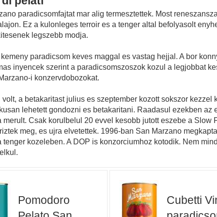
di pelati
zano paradicsomfajtat mar alig termesztettek. Most reneszansza
lajon. Ez a kulonleges terroir es a tenger altal befolyasolt enyhe
kitesenek legszebb modja.
, kemeny paradicsom keves maggal es vastag hejjal. A bor konn
mas inyencek szerint a paradicsomszoszok kozul a legjobbat kes
n Marzano-i konzervdobozokat.
olt, a betakaritast julius es szeptember kozott sokszor kezzel k
kusan lehetett gondozni es betakaritani. Raadasul ezekben az e
erult. Csak korulbelul 20 evvel kesobb jutott eszebe a Slow F
 oriztek meg, es ujra elvetettek. 1996-ban San Marzano megkapt
o a tenger kozeleben. A DOP is konzorciumhoz kotodik. Nem min
elkul.
Pomodoro
Cubetti Vi
Pelato San
paradics