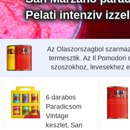
Pelati intenziv izzel
Az Olaszorszagbol szarmazo
termesztik. Az Il Pomodori
szoszokhoz, levesekhez es
6 darabos
Paradicsom
Vintage
keszlet, San