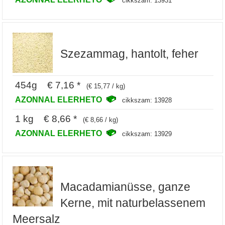
cikkszam: 13931
Szezammag, hantolt, feher
454g € 7,16 *
(€ 15,77 / kg)
AZONNAL ELERHETO
cikkszam: 13928
1 kg € 8,66 *
(€ 8,66 / kg)
AZONNAL ELERHETO
cikkszam: 13929
Macadamianüsse, ganze
Kerne, mit naturbelassenem
Meersalz