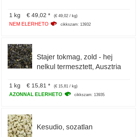
1 kg € 49,02 *
(€ 49,02 / kg)
NEM ELERHETO
cikkszam: 13932
Stajer tokmag, zold - hej
nelkul termesztett, Ausztria
1 kg € 15,81 *
(€ 15,81 / kg)
AZONNAL ELERHETO
cikkszam: 13935
Kesudio, sozatlan