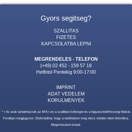
Gyors segitseg?
SZALLITAS
FIZETES
KAPCSOLATBA LEPNI
MEGRENDELES - TELEFON
(+49) 02 452 - 159 57 18
Hetfotol Pentekig 9:00-17:00
IMPRINT
ADAT VEDELEM
KORULMENYEK
* = Az arak tartalmazzak az AFA-t es a szallitasi koltseget es a fagyasztott/frisssegi felarat.
Forditasi megjegyzes: Elofordulhat, hogy a webhelyen meg nincs minden elem leforditva.
Megertesuket kerjuk.