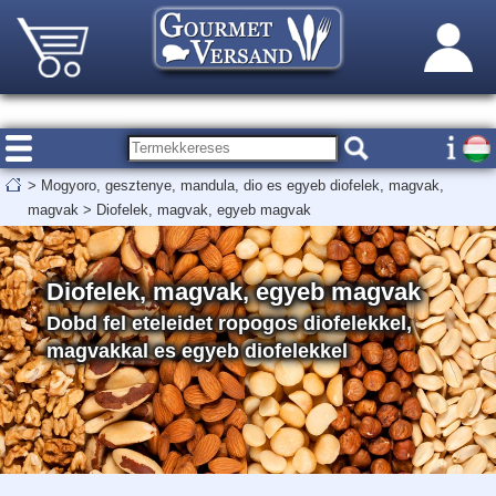
>
Mogyoro, gesztenye, mandula, dio es egyeb diofelek, magvak,
magvak
>
Diofelek, magvak, egyeb magvak
Diofelek, magvak, egyeb magvak
Dobd fel eteleidet ropogos diofelekkel,
magvakkal es egyeb diofelekkel