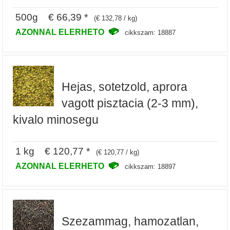
500g € 66,39 *
(€ 132,78 / kg)
AZONNAL ELERHETO
cikkszam: 18887
Hejas, sotetzold, aprora
vagott pisztacia (2-3 mm),
kivalo minosegu
1 kg € 120,77 *
(€ 120,77 / kg)
AZONNAL ELERHETO
cikkszam: 18897
Szezammag, hamozatlan,