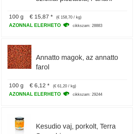
100 g € 15,87 *
(€ 158,70 / kg)
AZONNAL ELERHETO
cikkszam: 28883
Annatto magok, az annatto
farol
100 g € 6,12 *
(€ 61,20 / kg)
AZONNAL ELERHETO
cikkszam: 29244
Kesudio vaj, porkolt, Terra