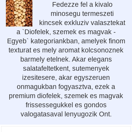
Fedezze fel a kivalo
minosegu termeszeti
kincsek exkluziv valasztekat
a `Diofelek, szemek es magvak -
Egyeb` kategoriankban, amelyek finom
texturat es mely aromat kolcsonoznek
barmely etelnek. Akar elegans
salatafeltetkent, sutemenyek
izesitesere, akar egyszeruen
onmagukban fogyasztva, ezek a
premium diofelek, szemek es magvak
frissessegukkel es gondos
valogatasaval lenyugozik Ont.