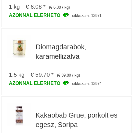
1 kg € 6,08 *
(€ 6,08 / kg)
AZONNAL ELERHETO
cikkszam: 13971
Diomagdarabok,
karamellizalva
1,5 kg € 59,70 *
(€ 39,80 / kg)
AZONNAL ELERHETO
cikkszam: 13974
Kakaobab Grue, porkolt es
egesz, Soripa