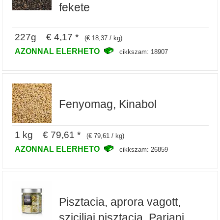
fekete
227g € 4,17 *
(€ 18,37 / kg)
AZONNAL ELERHETO
cikkszam: 18907
Fenyomag, Kinabol
1 kg € 79,61 *
(€ 79,61 / kg)
AZONNAL ELERHETO
cikkszam: 26859
Pisztacia, aprora vagott,
sziciliai pisztacia, Pariani