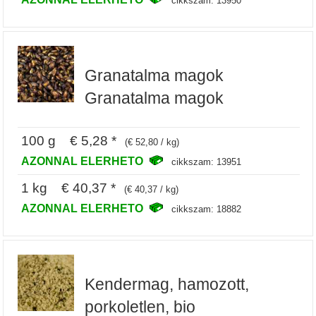
cikkszam: 13950
Granatalma magok
Granatalma magok
100 g € 5,28 *
(€ 52,80 / kg)
AZONNAL ELERHETO
cikkszam: 13951
1 kg € 40,37 *
(€ 40,37 / kg)
AZONNAL ELERHETO
cikkszam: 18882
Kendermag, hamozott,
porkoletlen, bio