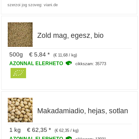
szerzoi jog szoveg: viani.de
Zold mag, egesz, bio
500g € 5,84 *
(€ 11,68 / kg)
AZONNAL ELERHETO
cikkszam: 35773
Makadamiadio, hejas, sotlan
1 kg € 62,35 *
(€ 62,35 / kg)
AZONNAL ELERHETO