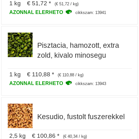
1 kg € 51,72 *
(€ 51,72 / kg)
AZONNAL ELERHETO
cikkszam: 13941
Pisztacia, hamozott, extra
zold, kivalo minosegu
1 kg € 110,88 *
(€ 110,88 / kg)
AZONNAL ELERHETO
cikkszam: 13943
Kesudio, fustolt fuszerekkel
2,5 kg € 100,86 *
(€ 40,34 / kg)