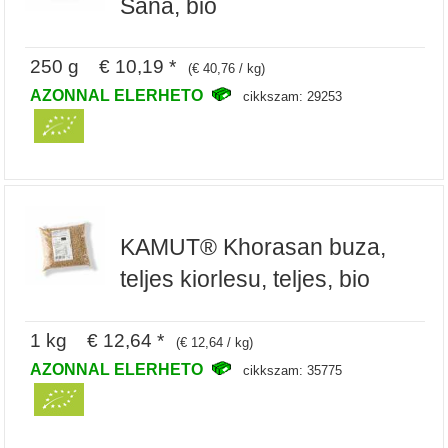
Sana, bio
250 g € 10,19 *
(€ 40,76 / kg)
AZONNAL ELERHETO
cikkszam: 29253
KAMUT® Khorasan buza,
teljes kiorlesu, teljes, bio
1 kg € 12,64 *
(€ 12,64 / kg)
AZONNAL ELERHETO
cikkszam: 35775