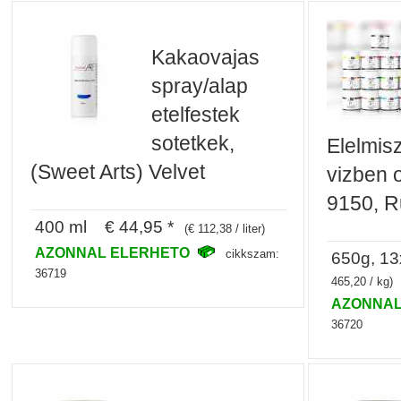
Kakaovajas
spray/alap
etelfestek
sotetkek,
Elelmisz
(Sweet Arts) Velvet
vizben o
9150, R
400 ml € 44,95 *
(€ 112,38 / liter)
AZONNAL ELERHETO
cikkszam:
650g, 1
36719
465,20 / kg)
AZONNAL
36720