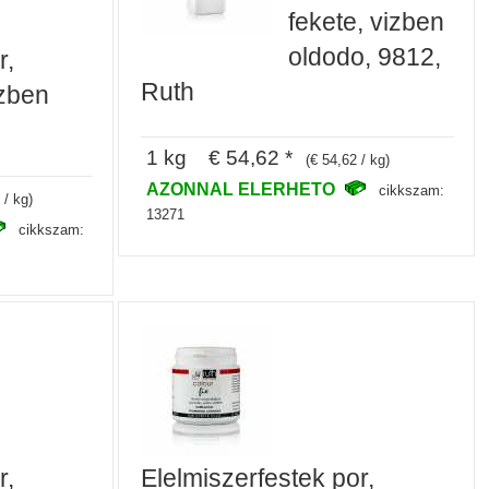
fekete, vizben
oldodo, 9812,
r,
Ruth
izben
1 kg € 54,62 *
(€ 54,62 / kg)
AZONNAL ELERHETO
cikkszam:
 / kg)
13271
cikkszam:
r,
Elelmiszerfestek por,