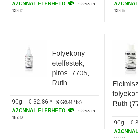
AZONNAL ELERHETO
AZONNAL
cikkszam:
13282
13285
Folyekony
etelfestek,
piros, 7705,
Ruth
Elelmisz
folyekon
90g € 62,86 *
Ruth (7
(€ 698,44 / kg)
AZONNAL ELERHETO
cikkszam:
18730
90g € 3
AZONNAL