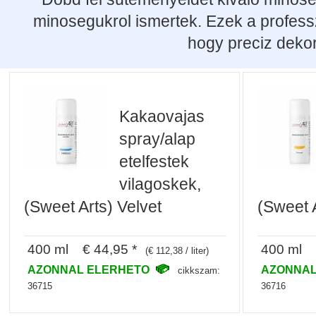
minosegukrol ismertek. Ezek a profess
hogy preciz dekor
Kakaovajas
spray/alap
etelfestek
vilagoskek,
(Sweet Arts) Velvet
(Sweet A
400 ml € 44,95 *
400 ml €
(€ 112,38 / liter)
AZONNAL ELERHETO
AZONNAL
cikkszam:
36715
36716