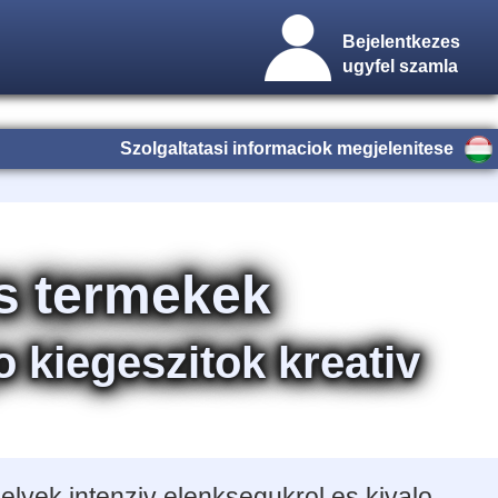
Bejelentkezes
ugyfel szamla
Szolgaltatasi informaciok megjelenitese
es termekek
 kiegeszitok kreativ
lyek intenziv elenksegukrol es kivalo