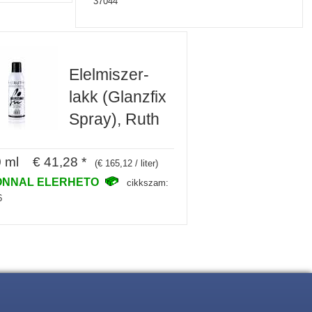
37044
Elelmiszer-
lakk (Glanzfix
Spray), Ruth
 ml € 41,28 *
(€ 165,12 / liter)
ONNAL ELERHETO
cikkszam:
6