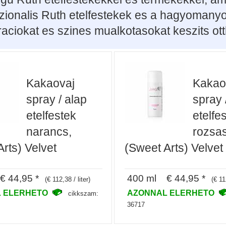
zionalis Ruth etelfestekek es a hagyomanyo
aciokat es szines mualkotasokat keszits o
Kakaovaj
Kakao
spray / alap
spray 
etelfestek
etelfe
narancs,
rozsas
rts) Velvet
(Sweet Arts) Velvet
 44,95 *
400 ml € 44,95 *
(€ 112,38 / liter)
(€ 11
 ELERHETO
AZONNAL ELERHETO
cikkszam:
36717