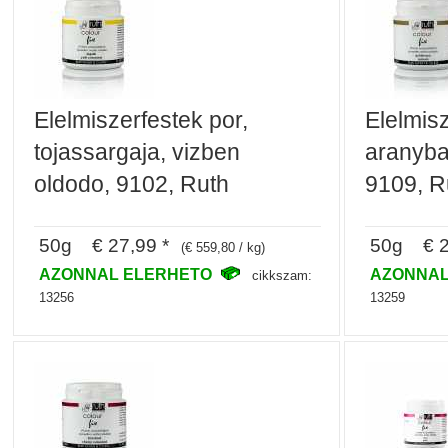
Elelmiszerfestek por,
Elelmisz
tojassargaja, vizben
aranyba
oldodo, 9102, Ruth
9109, R
50g € 27,99 *
50g € 2
(€ 559,80 / kg)
AZONNAL ELERHETO
AZONNAL
cikkszam:
13256
13259