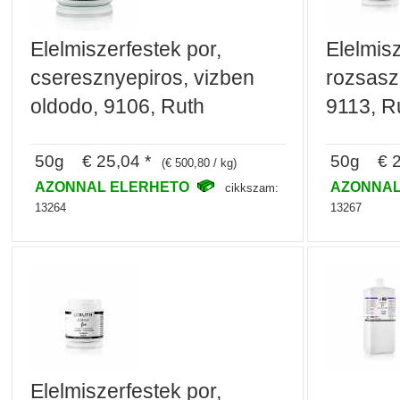
Elelmiszerfestek por,
Elelmisz
cseresznyepiros, vizben
rozsasz
oldodo, 9106, Ruth
9113, R
50g € 25,04 *
50g € 2
(€ 500,80 / kg)
AZONNAL ELERHETO
AZONNAL
cikkszam:
13264
13267
Elelmiszerfestek por,