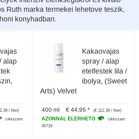
s Ruth marka termekei lehetove teszik,
tthoni konyhadban.
vajas
Kakaovajas
/ alap
spray / alap
stek
etelfestek lila /
zin,
ibolya, (Sweet
Arts) Velvet
400 ml € 44,95 *
2,38 / liter)
(€ 112,38 / liter)
AZONNAL ELERHETO
cikkszam:
cikkszam:
36718