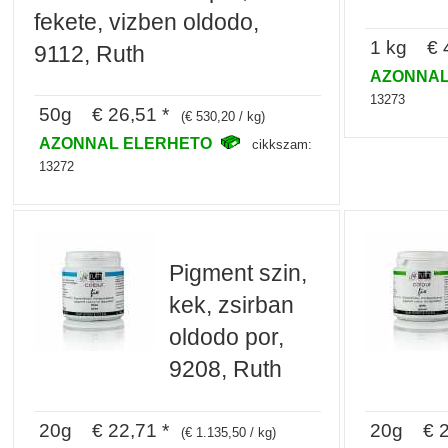
fekete, vizben oldodo,
1 kg € 4
9112, Ruth
AZONNAL
13273
50g € 26,51 *
(€ 530,20 / kg)
AZONNAL ELERHETO
cikkszam:
13272
Pigment szin,
kek, zsirban
oldodo por,
9208, Ruth
20g € 22,71 *
20g € 2
(€ 1.135,50 / kg)