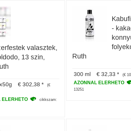
Kabuf
- kaka
konny
folyek
erfestek valasztek,
Ruth
ldodo, 13 szin,
uth
300 ml € 32,33 *
(€ 10
AZONNAL ELERHETO
3x50g € 302,38 *
(€
13251
 ELERHETO
cikkszam: