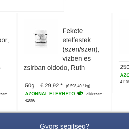
Fekete
por,
etelfestek
(szen/szen),
vizben es
250
)
zsirban oldodo, Ruth
AZ
4110
50g € 29,92 *
(€ 598,40 / kg)
AZONNAL ELERHETO
szam:
cikkszam:
41096
Gyors segitseg?