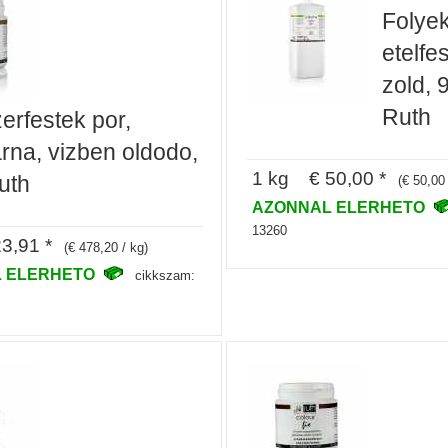
Folye
etelfe
zold, 
Ruth
erfestek por,
rna, vizben oldodo,
1 kg € 50,00 *
uth
(€ 50,00 
AZONNAL ELERHETO
13260
3,91 *
(€ 478,20 / kg)
 ELERHETO
cikkszam: