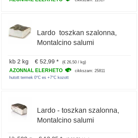
Lardo  toszkan szalonna,
Montalcino salumi
kb 2 kg € 52,99 *
(€ 26,50 / kg)
AZONNAL ELERHETO
cikkszam: 25811
hutott termek 0°C es +7°C kozott
Lardo - toszkan szalonna,
Montalcino salumi