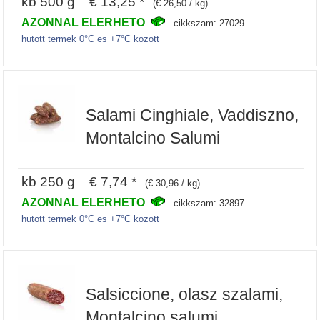
kb 500 g € 13,25 *
(€ 26,50 / kg)
AZONNAL ELERHETO
cikkszam: 27029
hutott termek 0°C es +7°C kozott
Salami Cinghiale, Vaddiszno,
Montalcino Salumi
kb 250 g € 7,74 *
(€ 30,96 / kg)
AZONNAL ELERHETO
cikkszam: 32897
hutott termek 0°C es +7°C kozott
Salsiccione, olasz szalami,
Montalcino salumi