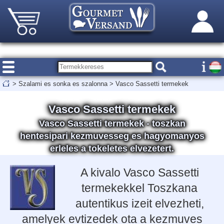
>
Szalami es sonka es szalonna
>
Vasco Sassetti termekek
Vasco Sassetti termekek
Vasco Sassetti termekek - toszkan
hentesipari kezmuvesseg es hagyomanyos
erleles a tokeletes elvezetert.
A kivalo Vasco Sassetti
termekekkel Toszkana
autentikus izeit elvezheti,
amelyek evtizedek ota a kezmuves