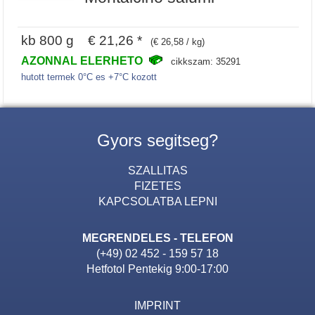
kb 800 g € 21,26 *
(€ 26,58 / kg)
AZONNAL ELERHETO
cikkszam: 35291
hutott termek 0°C es +7°C kozott
Gyors segitseg?
SZALLITAS
FIZETES
KAPCSOLATBA LEPNI
MEGRENDELES - TELEFON
(+49) 02 452 - 159 57 18
Hetfotol Pentekig 9:00-17:00
IMPRINT