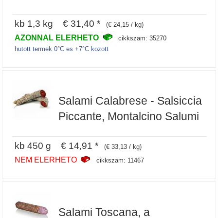
kb 1,3 kg € 31,40 *
(€ 24,15 / kg)
AZONNAL ELERHETO
cikkszam: 35270
hutott termek 0°C es +7°C kozott
Salami Calabrese - Salsiccia
Piccante, Montalcino Salumi
kb 450 g € 14,91 *
(€ 33,13 / kg)
NEM ELERHETO
cikkszam: 11467
Salami Toscana, a