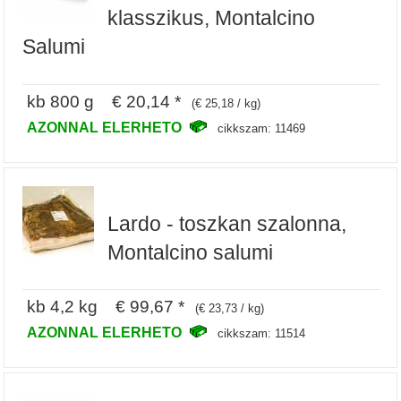
klasszikus, Montalcino
Salumi
kb 800 g € 20,14 *
(€ 25,18 / kg)
AZONNAL ELERHETO
cikkszam: 11469
Lardo - toszkan szalonna,
Montalcino salumi
kb 4,2 kg € 99,67 *
(€ 23,73 / kg)
AZONNAL ELERHETO
cikkszam: 11514