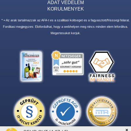
ADAT VEDELEM
KORULMENYEK
* = Az arak tartalmazzak az AFA-t es a szallitasi koltseget es a fagyasztott/frisssegi felarat.
Forditasi megjegyzes: Elofordulhat, hogy a webhelyen meg nincs minden elem leforditva.
Megertesuket kerjuk.
×