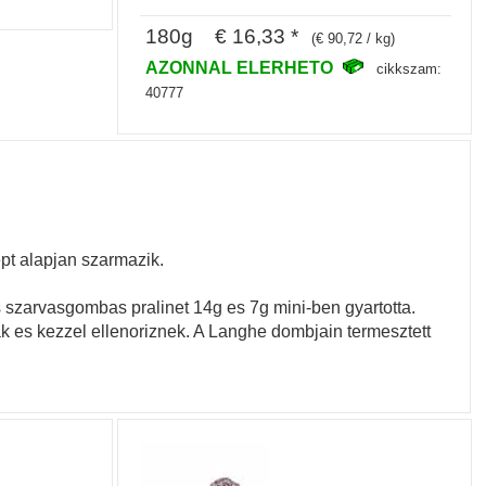
180g € 16,33 *
(€ 90,72 / kg)
AZONNAL ELERHETO
cikkszam:
40777
t alapjan szarmazik.
 szarvasgombas pralinet 14g es 7g mini-ben gyartotta.
es kezzel ellenoriznek. A Langhe dombjain termesztett