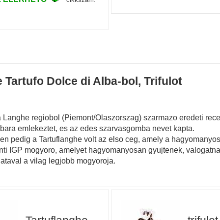
Tartufo Dolce di Alba-bol, Trifulot
anghe regiobol (Piemont/Olaszorszag) szarmazo eredeti recep
mbara emlekeztet, es az edes szarvasgomba nevet kapta.
en pedig a Tartuflanghe volt az elso ceg, amely a hagyomanyos
ti IGP mogyoro, amelyet hagyomanyosan gyujtenek, valogatnak 
lataval a vilag legjobb mogyoroja.