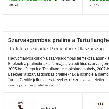
40774
40775
Szarvasgombas praline a Tartuflanghe 
Tartufo csokoladek Piemontbol / Olaszorszag
Hagyomanyos cukorka szarvasgombas termekcsaladunk a L
Ezeknek a pralineknak a formaja a valodi friss szarvasgo
2005-ben felepult a Tartuflanghe csokolademuhely, 2007-b
Ezeknek a szarvasgombas pralineknak a hosnoje a piemon
Tonda Gentile jellegzetes izevel es osszeteveszthetetlen il
szerzoi jog szoveg: tartuflanghe.com