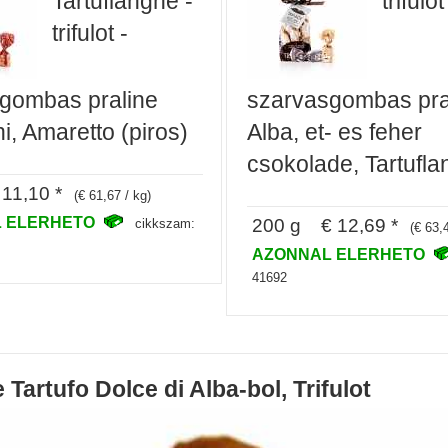
Tartuflanghe -
trifulot
trifulot -
gombas praline
szarvasgombas pra
i, Amaretto (piros)
Alba, et- es feher
csokolade, Tartufl
11,10 *
(€ 61,67 / kg)
 ELERHETO
200 g € 12,69 *
cikkszam:
(€ 63,
AZONNAL ELERHETO
41692
Tartufo Dolce di Alba-bol, Trifulot