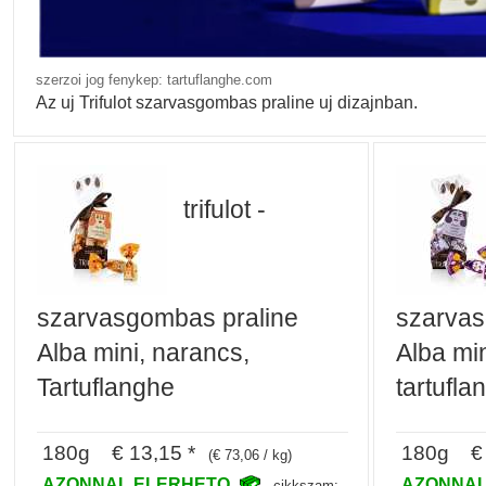
szerzoi jog fenykep: tartuflanghe.com
Az uj Trifulot szarvasgombas praline uj dizajnban.
trifulot -
szarvasgombas praline
szarvas
Alba mini, narancs,
Alba min
Tartuflanghe
tartufla
180g € 13,15 *
180g € 
(€ 73,06 / kg)
AZONNAL ELERHETO
AZONNAL
cikkszam: