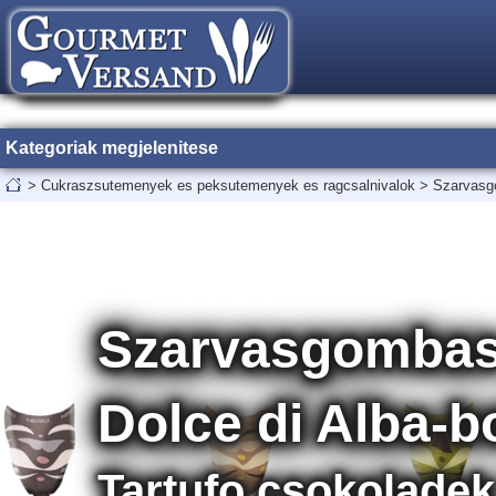
Kategoriak megjelenitese
>
Cukraszsutemenyek es peksutemenyek es ragcsalnivalok
>
Szarvasgo
Szarvasgombas p
Dolce di Alba-bo
Tartufo csokoladek