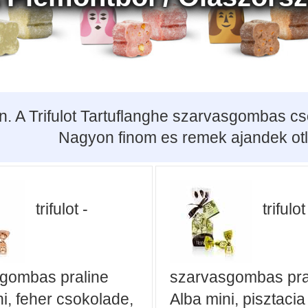
un. A Trifulot Tartuflanghe szarvasgombas 
Nagyon finom es remek ajandek otl
trifulot -
trifulot
gombas praline
szarvasgombas pra
i, feher csokolade,
Alba mini, pisztacia