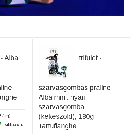
t - Alba
trifulot -
line,
szarvasgombas praline
langhe
Alba mini, nyari
szarvasgomba
(kekeszold), 180g,
8 / kg)
Tartuflanghe
cikkszam: