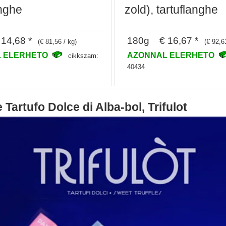
anghe
zold), tartuflanghe
14,68 *
180g € 16,67 *
(€ 81,56 / kg)
(€ 92,6
 ELERHETO
AZONNAL ELERHETO
cikkszam:
40434
Tartufo Dolce di Alba-bol, Trifulot