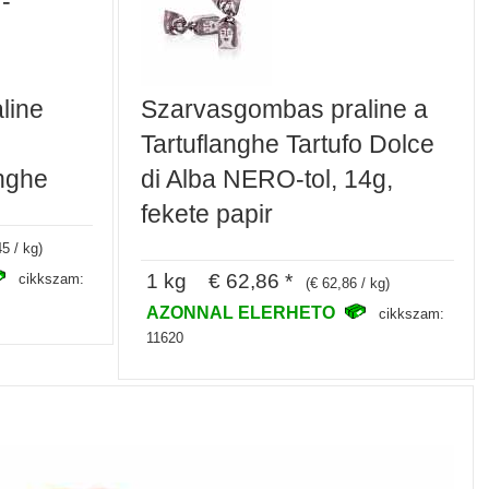
 -
line
Szarvasgombas praline a
Tartuflanghe Tartufo Dolce
anghe
di Alba NERO-tol, 14g,
fekete papir
45 / kg)
1 kg € 62,86 *
cikkszam:
(€ 62,86 / kg)
AZONNAL ELERHETO
cikkszam:
11620