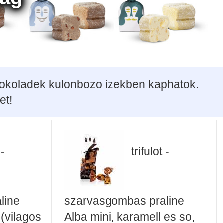
csokoladek kulonbozo izekben kaphatok.
et!
 -
trifulot -
line
szarvasgombas praline
 (vilagos
Alba mini, karamell es so,