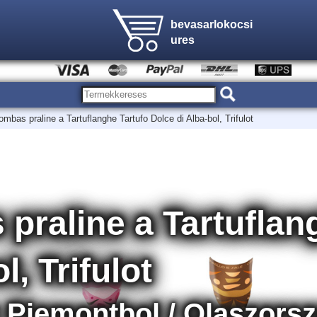
bevasarlokocsi
ures
mbas praline a Tartuflanghe Tartufo Dolce di Alba-bol, Trifulot
raline a Tartuflan
l, Trifulot
 Piemontbol / Olaszors