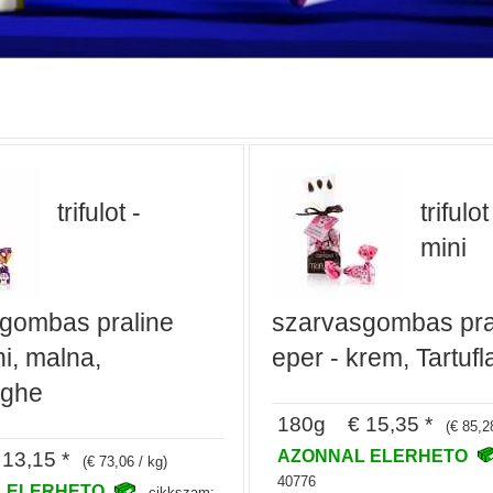
trifulot -
trifulo
mini
gombas praline
szarvasgombas pra
i, malna,
eper - krem, Tartuf
nghe
180g € 15,35 *
(€ 85,2
AZONNAL ELERHETO
13,15 *
(€ 73,06 / kg)
40776
 ELERHETO
cikkszam: