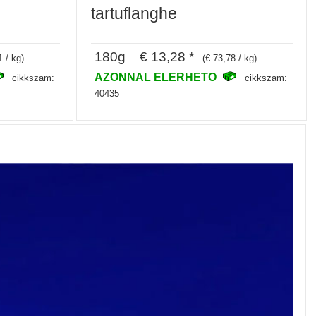
tartuflanghe
180g € 13,28 *
1 / kg)
(€ 73,78 / kg)
AZONNAL ELERHETO
cikkszam:
cikkszam:
40435