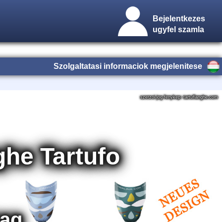
Bejelentkezes
ugyfel szamla
Szolgaltatasi informaciok megjelenitese
szerzoi jog fenykep: tartuflanghe.com
ghe Tartufo
zag