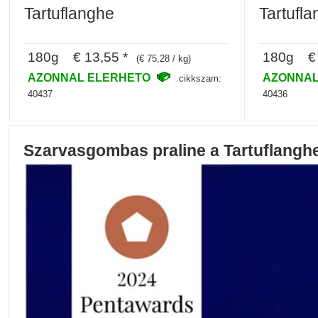
Tartuflanghe
Tartufl
180g € 13,55 *
180g € 
(€ 75,28 / kg)
AZONNAL ELERHETO
AZONNAL
cikkszam:
40437
40436
Szarvasgombas praline a Tartuflanghe 