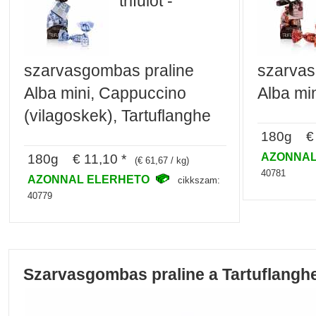
trifulot -
szarvasgombas praline
szarvas
Alba mini, Cappuccino
Alba min
(vilagoskek), Tartuflanghe
180g € 
AZONNAL
180g € 11,10 *
(€ 61,67 / kg)
40781
AZONNAL ELERHETO
cikkszam:
40779
Szarvasgombas praline a Tartuflanghe 