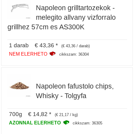
Napoleon grilltartozekok -
melegito allvany vizforralo
grillhez 57cm es AS300K
1 darab € 43,36 *
(€ 43,36 / darab)
NEM ELERHETO
cikkszam: 36304
Napoleon fafustolo chips,
Whisky - Tolgyfa
700g € 14,82 *
(€ 21,17 / kg)
AZONNAL ELERHETO
cikkszam: 36305