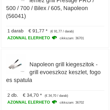
lemez grill Prestige PRO /
500 / 700 / Bilex / 605, Napoleon
(56041)
1 darab € 91,77 *
(€ 91,77 / darab)
AZONNAL ELERHETO
cikkszam: 36701
Napoleon grill kiegeszitok -
grill evoeszkoz keszlet, fogo
es spatula
2 db. € 34,70 *
(€ 34,70 / darab)
AZONNAL ELERHETO
cikkszam: 36702