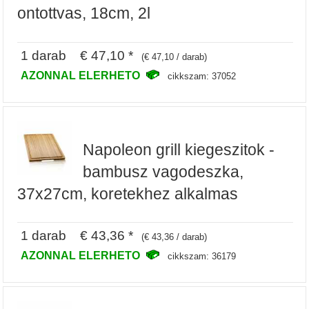
ontottvas, 18cm, 2l
1 darab € 47,10 *
(€ 47,10 / darab)
AZONNAL ELERHETO
cikkszam: 37052
Napoleon grill kiegeszitok -
bambusz vagodeszka,
37x27cm, koretekhez alkalmas
1 darab € 43,36 *
(€ 43,36 / darab)
AZONNAL ELERHETO
cikkszam: 36179