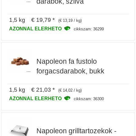
darabok, szilva
1,5 kg € 19,79 *
(€ 13,19 / kg)
AZONNAL ELERHETO
cikkszam: 36299
Napoleon fa fustolo
forgacsdarabok, bukk
1,5 kg € 21,03 *
(€ 14,02 / kg)
AZONNAL ELERHETO
cikkszam: 36300
Napoleon grilltartozekok -