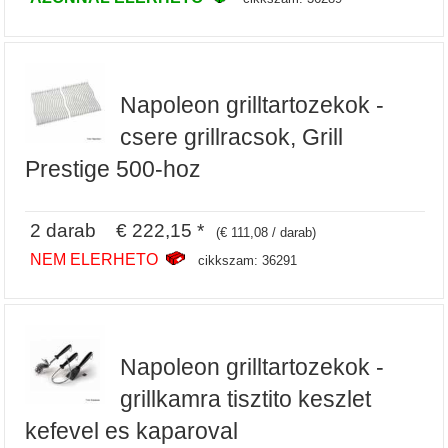
Napoleon grilltartozekok -
csere grillracsok, Grill
Prestige 500-hoz
2 darab € 222,15 *
(€ 111,08 / darab)
NEM ELERHETO
cikkszam: 36291
Napoleon grilltartozekok -
grillkamra tisztito keszlet
kefevel es kaparoval