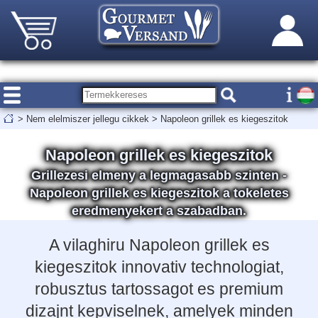
>
Nem elelmiszer jellegu cikkek
>
Napoleon grillek es kiegeszitok
Napoleon grillek es kiegeszitok
Grillezesi elmeny a legmagasabb szinten -
Napoleon grillek es kiegeszitok a tokeletes
eredmenyekert a szabadban.
A vilaghiru Napoleon grillek es
kiegeszitok innovativ technologiat,
robusztus tartossagot es premium
dizajnt kepviselnek, amelyek minden