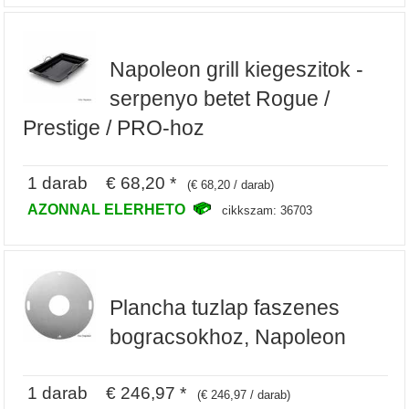
Napoleon grill kiegeszitok -
serpenyo betet Rogue /
Prestige / PRO-hoz
1 darab € 68,20 *
(€ 68,20 / darab)
AZONNAL ELERHETO
cikkszam: 36703
Plancha tuzlap faszenes
bogracsokhoz, Napoleon
1 darab € 246,97 *
(€ 246,97 / darab)