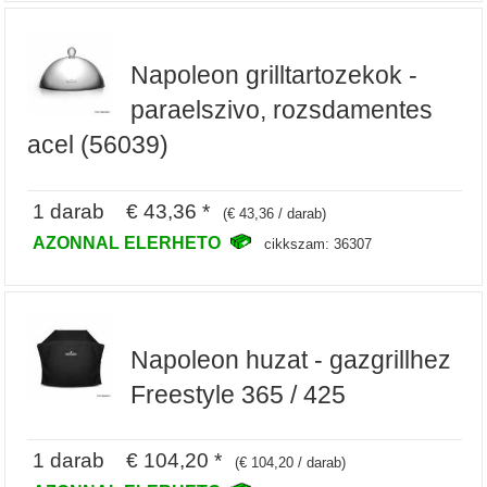
Napoleon grilltartozekok -
paraelszivo, rozsdamentes
acel (56039)
1 darab € 43,36 *
(€ 43,36 / darab)
AZONNAL ELERHETO
cikkszam: 36307
Napoleon huzat - gazgrillhez
Freestyle 365 / 425
1 darab € 104,20 *
(€ 104,20 / darab)