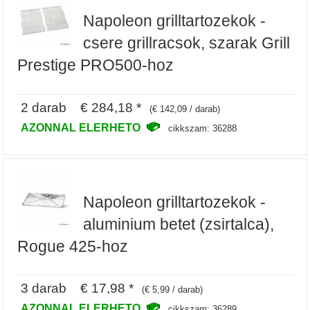
Napoleon grilltartozekok -
csere grillracsok, szarak Grill
Prestige PRO500-hoz
2 darab € 284,18 *
(€ 142,09 / darab)
AZONNAL ELERHETO
cikkszam: 36288
Napoleon grilltartozekok -
aluminium betet (zsirtalca),
Rogue 425-hoz
3 darab € 17,98 *
(€ 5,99 / darab)
AZONNAL ELERHETO
cikkszam: 36289