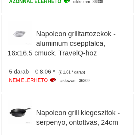
AZONNAL ELERHETO
cikkszam: 36308
Napoleon grilltartozekok -
aluminium csepptalca,
16x16,5 cmuck, TravelQ-hoz
5 darab € 8,06 *
(€ 1,61 / darab)
NEM ELERHETO
cikkszam: 36309
Napoleon grill kiegeszitok -
serpenyo, ontottvas, 24cm