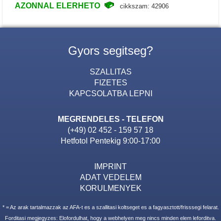
AZONNAL ELERHETO
cikkszam: 42906
Gyors segitseg?
SZALLITAS
FIZETES
KAPCSOLATBA LEPNI
MEGRENDELES - TELEFON
(+49) 02 452 - 159 57 18
Hetfotol Pentekig 9:00-17:00
IMPRINT
ADAT VEDELEM
KORULMENYEK
* = Az arak tartalmazzak az AFA-t es a szallitasi koltseget es a fagyasztott/frisssegi felarat.
Forditasi megjegyzes: Elofordulhat, hogy a webhelyen meg nincs minden elem leforditva.