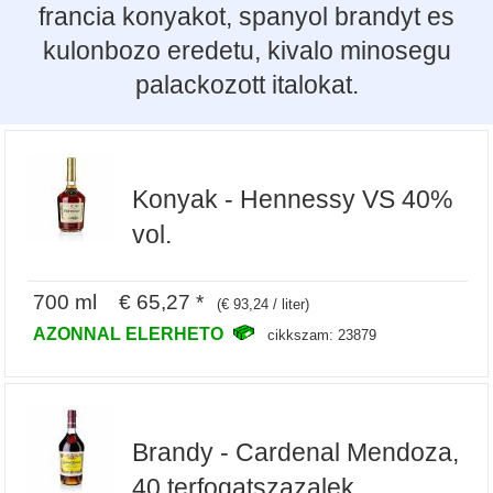
francia konyakot, spanyol brandyt es
kulonbozo eredetu, kivalo minosegu
palackozott italokat.
Konyak - Hennessy VS 40%
vol.
700 ml € 65,27 *
(€ 93,24 / liter)
AZONNAL ELERHETO
cikkszam: 23879
Brandy - Cardenal Mendoza,
40 terfogatszazalek,