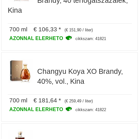
Brandy, 40 terfogatszazalek,
Kina
700 ml € 106,33 *
(€ 151,90 / liter)
AZONNAL ELERHETO
cikkszam: 41821
Changyu Koya XO Brandy,
40%, vol., Kina
700 ml € 181,64 *
(€ 259,49 / liter)
AZONNAL ELERHETO
cikkszam: 41822