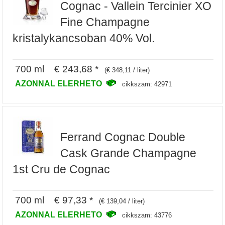
Cognac - Vallein Tercinier XO
Fine Champagne
kristalykancsoban 40% Vol.
700 ml € 243,68 *
(€ 348,11 / liter)
AZONNAL ELERHETO
cikkszam: 42971
Ferrand Cognac Double
Cask Grande Champagne
1st Cru de Cognac
700 ml € 97,33 *
(€ 139,04 / liter)
AZONNAL ELERHETO
cikkszam: 43776