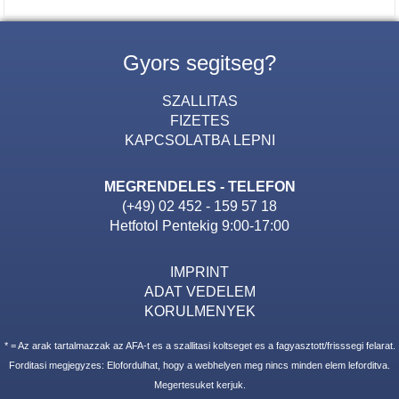
Gyors segitseg?
SZALLITAS
FIZETES
KAPCSOLATBA LEPNI
MEGRENDELES - TELEFON
(+49) 02 452 - 159 57 18
Hetfotol Pentekig 9:00-17:00
IMPRINT
ADAT VEDELEM
KORULMENYEK
* = Az arak tartalmazzak az AFA-t es a szallitasi koltseget es a fagyasztott/frisssegi felarat.
Forditasi megjegyzes: Elofordulhat, hogy a webhelyen meg nincs minden elem leforditva.
Megertesuket kerjuk.