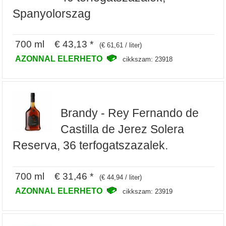
Spanyolorszag
700 ml € 43,13 *
(€ 61,61 / liter)
AZONNAL ELERHETO
cikkszam: 23918
Brandy - Rey Fernando de
Castilla de Jerez Solera
Reserva, 36 terfogatszazalek.
700 ml € 31,46 *
(€ 44,94 / liter)
AZONNAL ELERHETO
cikkszam: 23919