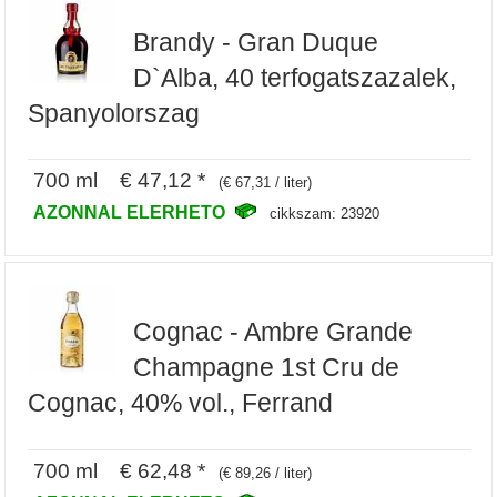
Brandy - Gran Duque
D`Alba, 40 terfogatszazalek,
Spanyolorszag
700 ml € 47,12 *
(€ 67,31 / liter)
AZONNAL ELERHETO
cikkszam: 23920
Cognac - Ambre Grande
Champagne 1st Cru de
Cognac, 40% vol., Ferrand
700 ml € 62,48 *
(€ 89,26 / liter)